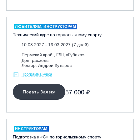
Москва, Парк «Ходынское поле»
Москва, СК «Кант»
Москва, Скалодром "Атмосфера"
ЛЮБИТЕЛЯМ, ИНСТРУКТОРАМ
Технический курс по горнолыжному спорту
Москва, СЭК «Лата Трэк»
Москва, ул. Олеко Дундича 19/15
10.03.2027 - 16.03.2027 (7 дней)
Московская обл., ВГК «Лисья Гора»
Пермский край., ГЛЦ «Губаха»
Доп. расходы
Московская обл., ГК Леонида Тягачёва
Лектор: Андрей Кутырев
Московская обл., ГЛК «Красная Горка»
Программа курса
Московская обл., п. Чулково, ГК «Гая Северина»
57 000 ₽
Московская обл., Сергиев Посад, вейк парк Boardberry
Подать Заявку
Нижегородская обл., СК «Хабарское»
Новосибирск, ГЛК «Горский»
Пермский край., ГЛЦ «Губаха»
Пермь, ГК «Жебреи»
ИНСТРУКТОРАМ
Подготовка к «С» по горнолыжному спорту
Приморский край, ГЛК «Медвежья Долина»