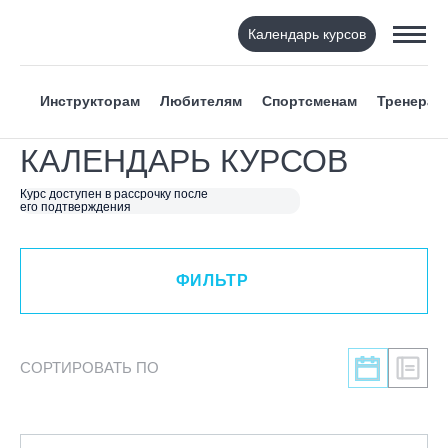
Календарь курсов
ФИЛЬТР
Инструкторам
Любителям
Спортсменам
Тренерам
ВИД СПОРТА
КАЛЕНДАРЬ КУРСОВ
Я ХОЧУ
Курс доступен в рассрочку после
его подтверждения
КАТЕГОРИЯ
ФИЛЬТР
НАПРАВЛЕНИЕ
ЛЕКТОР
СОРТИРОВАТЬ ПО
СРОКИ ПРОВЕДЕНИЯ