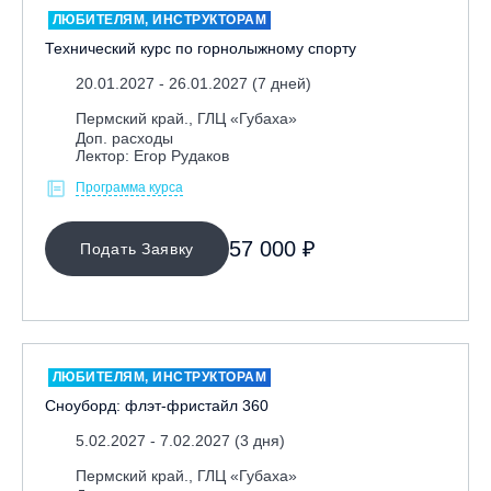
ЛЮБИТЕЛЯМ, ИНСТРУКТОРАМ
Технический курс по горнолыжному спорту
20.01.2027 - 26.01.2027 (7 дней)
Пермский край., ГЛЦ «Губаха»
Доп. расходы
Лектор: Егор Рудаков
Программа курса
МЕСТО ПРОВЕДЕНИЯ
57 000 ₽
Подать Заявку
Байкальск, ГЛЦ «Гора Соболиная»
Беларусь, РГЦ «Силичи»
Владивосток, ГЛЦ «Комета»
Вологодская обл., ГЛК "Ципина гора"
ЛЮБИТЕЛЯМ, ИНСТРУКТОРАМ
Грузия, ГК «Гудаури»
Сноуборд: флэт-фристайл 360
Дистанционно
5.02.2027 - 7.02.2027 (3 дня)
Екатеринбург, ГЛЦ «Уктус»
Пермский край., ГЛЦ «Губаха»
Ижевск, КАО «Нечкино»