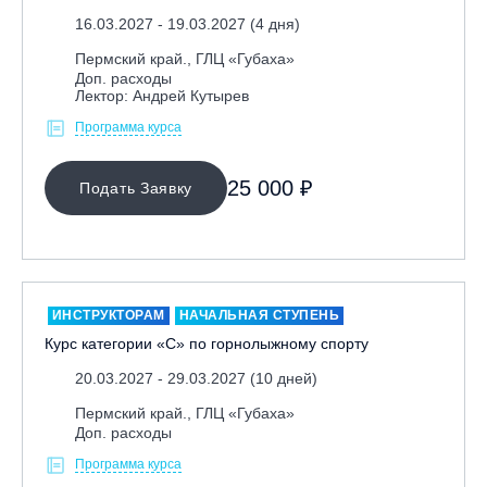
16.03.2027 - 19.03.2027 (4 дня)
Республика Алтай, ВК «Манжерок»
Пермский край., ГЛЦ «Губаха»
Республика Башкортостан, ГЛЦ "Банное"
Доп. расходы
Республика Башкортостан., с. Новоабзаково, ГЛЦ
Лектор: Андрей Кутырев
«Абзаково»
Программа курса
Самара, ГЛК «СОК»
Санкт-Петербург, Всесезонный курорт «Игора»
25 000 ₽
Подать Заявку
Санкт-Петербург, Скейт-парк под мостом Бетанкура
Сочи, ГК «Красная Поляна»
Сочи, ГК «Роза Хутор»
Сочи, ГТЦ «Газпром»
ИНСТРУКТОРАМ
НАЧАЛЬНАЯ СТУПЕНЬ
Узбекистан, ГКЛЦ «Amirsoy»
Курс категории «С» по горнолыжному спорту
Уфа,СШОР ПО БИАТЛОНУ РБ
20.03.2027 - 29.03.2027 (10 дней)
Челябинская обл., Миасс, Вейк-клуб «Мастер»
Пермский край., ГЛЦ «Губаха»
Доп. расходы
Чусовой, ГК «Такман»
Программа курса
Южно-Сахалинск, СТК «Горный воздух»