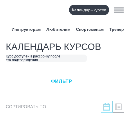
Календарь курсов
ФИЛЬТР
Инструкторам
Любителям
Спортсменам
Тренерам
ВИД СПОРТА
КАЛЕНДАРЬ КУРСОВ
Я ХОЧУ
Курс доступен в рассрочку после
его подтверждения
КАТЕГОРИЯ
ФИЛЬТР
НАПРАВЛЕНИЕ
ЛЕКТОР
СОРТИРОВАТЬ ПО
СРОКИ ПРОВЕДЕНИЯ