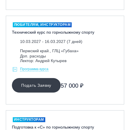
Москва, Парк «Ходынское поле»
Москва, СК «Кант»
Москва, Скалодром "Атмосфера"
ЛЮБИТЕЛЯМ, ИНСТРУКТОРАМ
Технический курс по горнолыжному спорту
Москва, СЭК «Лата Трэк»
Москва, ул. Олеко Дундича 19/15
10.03.2027 - 16.03.2027 (7 дней)
Московская обл., ВГК «Лисья Гора»
Пермский край., ГЛЦ «Губаха»
Доп. расходы
Московская обл., ГК Леонида Тягачёва
Лектор: Андрей Кутырев
Московская обл., ГЛК «Красная Горка»
Программа курса
Московская обл., п. Чулково, ГК «Гая Северина»
57 000 ₽
Московская обл., Сергиев Посад, вейк парк Boardberry
Подать Заявку
Нижегородская обл., СК «Хабарское»
Новосибирск, ГЛК «Горский»
Пермский край., ГЛЦ «Губаха»
Пермь, ГК «Жебреи»
ИНСТРУКТОРАМ
Подготовка к «С» по горнолыжному спорту
Приморский край, ГЛК «Медвежья Долина»