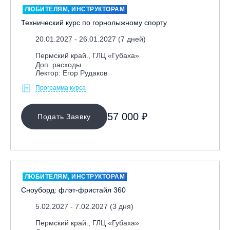
ЛЮБИТЕЛЯМ, ИНСТРУКТОРАМ
Технический курс по горнолыжному спорту
20.01.2027 - 26.01.2027 (7 дней)
Пермский край., ГЛЦ «Губаха»
Доп. расходы
Лектор: Егор Рудаков
Программа курса
МЕСТО ПРОВЕДЕНИЯ
57 000 ₽
Подать Заявку
Байкальск, ГЛЦ «Гора Соболиная»
Беларусь, РГЦ «Силичи»
Владивосток, ГЛЦ «Комета»
Вологодская обл., ГЛК "Ципина гора"
ЛЮБИТЕЛЯМ, ИНСТРУКТОРАМ
Грузия, ГК «Гудаури»
Сноуборд: флэт-фристайл 360
Дистанционно
5.02.2027 - 7.02.2027 (3 дня)
Екатеринбург, ГЛЦ «Уктус»
Пермский край., ГЛЦ «Губаха»
Ижевск, КАО «Нечкино»