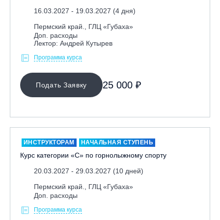
16.03.2027 - 19.03.2027 (4 дня)
Республика Алтай, ВК «Манжерок»
Пермский край., ГЛЦ «Губаха»
Республика Башкортостан, ГЛЦ "Банное"
Доп. расходы
Республика Башкортостан., с. Новоабзаково, ГЛЦ
Лектор: Андрей Кутырев
«Абзаково»
Программа курса
Самара, ГЛК «СОК»
Санкт-Петербург, Всесезонный курорт «Игора»
25 000 ₽
Подать Заявку
Санкт-Петербург, Скейт-парк под мостом Бетанкура
Сочи, ГК «Красная Поляна»
Сочи, ГК «Роза Хутор»
Сочи, ГТЦ «Газпром»
ИНСТРУКТОРАМ
НАЧАЛЬНАЯ СТУПЕНЬ
Узбекистан, ГКЛЦ «Amirsoy»
Курс категории «С» по горнолыжному спорту
Уфа,СШОР ПО БИАТЛОНУ РБ
20.03.2027 - 29.03.2027 (10 дней)
Челябинская обл., Миасс, Вейк-клуб «Мастер»
Пермский край., ГЛЦ «Губаха»
Доп. расходы
Чусовой, ГК «Такман»
Программа курса
Южно-Сахалинск, СТК «Горный воздух»