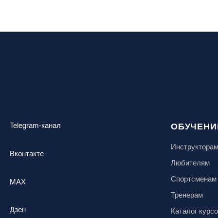
Санкт-Петербург, Скейт-парк под
мостом Бетанкура
Сочи, ГК «Красная Поляна»
Сочи, ГК «Роза Хутор»
Сочи, ГТЦ «Газпром»
Узбекистан, ГКЛЦ «Amirsoy»
Уфа,СШОР ПО БИАТЛОНУ РБ
Челябинская обл., Миасс, Вейк-клуб
«Мастер»
Чусовой, ГК «Такман»
Telegram-канал
ОБУЧЕНИ
Южно-Сахалинск, СТК «Горный
воздух»
Инструктора
Вконтакте
Ярославль, СП «Изгиб»
Любителям
Спортсменам
MAX
Тренерам
Дзен
Каталог курс