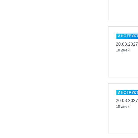
Кабардино-Балкарская Респ., ВТРК
«Эльбрус»
Казань, Город-курорт «Свияжские
холмы»
ИНСТРУК
Карачаево-Черкесская респ., ВТРК
20.03.2027
«Архыз»
10 дней
Кемеровская обл., ГК «Шерегеш»
Кировск, ГК «Большой Вудъявр»
Китай, Харбин, ГЛЦ «BONSKI»
Комсомольск-на-Амуре, ГЛК
«Холдоми»
ИНСТРУК
Красноярск, ФП «Бобровый лог»
20.03.2027
Ленинградская обл., ГЛК «Золотая
10 дней
долина»
Ленинградская обл., ЦАО «Туутари
Парк»
Липецк, ГСК «HILLPARK»