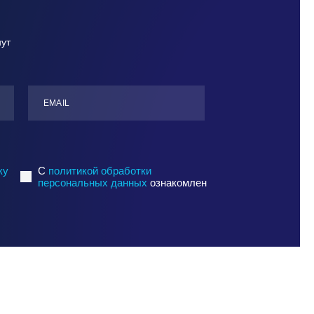
нут
ЕMАIL
ку
C
политикой обработки
персональных данных
ознакомлен