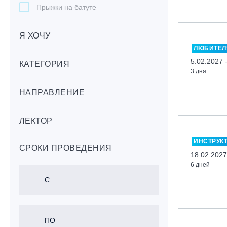
Прыжки на батуте
Скейтбординг
Я ХОЧУ
Лонгбординг
ЛЮБИТЕЛ
Гребля на каяках,байдарках, САП-
5.02.2027 
бордах
КАТЕГОРИЯ
3 дня
Доска с веслом (САП)
НАПРАВЛЕНИЕ
Игровые виды спорта
Лыжный фристайл
ЛЕКТОР
Мечевой бой
Скалолазание
ИНСТРУК
СРОКИ ПРОВЕДЕНИЯ
Телемарк
18.02.2027
6 дней
Теннис