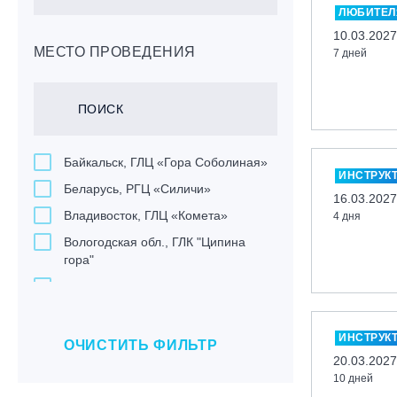
ЛЮБИТЕЛ
10.03.2027
МЕСТО ПРОВЕДЕНИЯ
7 дней
Байкальск, ГЛЦ «Гора Соболиная»
ИНСТРУК
Беларусь, РГЦ «Силичи»
16.03.2027
Владивосток, ГЛЦ «Комета»
4 дня
Вологодская обл., ГЛК "Ципина
гора"
Грузия, ГК «Гудаури»
Дистанционно
ИНСТРУК
Екатеринбург, ГЛЦ «Уктус»
ОЧИСТИТЬ ФИЛЬТР
20.03.2027
Ижевск, КАО «Нечкино»
10 дней
Иркутск, ГЛЦ «Олха»