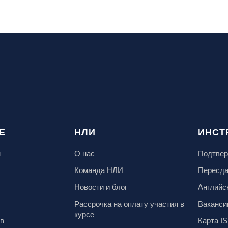
Е
НЛИ
ИНСТ
м
О нас
Подтвер
Команда НЛИ
Пересд
Новости и блог
Английс
Рассрочка на оплату участия в
Ваканси
курсе
ов
Карта IS