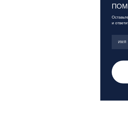
ПОМ
вейк парк Boardberry
Нижегородская обл., СК
Оставьте
«Хабарское»
и ответ
Новосибирск, ГЛК «Горский»
Пермский край., ГЛЦ «Губаха»
ИМЯ
Пермь, ГК «Жебреи»
Приморский край, ГЛК «Медвежья
Долина»
Республика Алтай, ВК «Манжерок»
Республика Башкортостан, ГЛЦ
"Банное"
Республика Башкортостан., с.
Новоабзаково, ГЛЦ «Абзаково»
Самара, ГЛК «СОК»
Санкт-Петербург, Всесезонный
курорт «Игора»