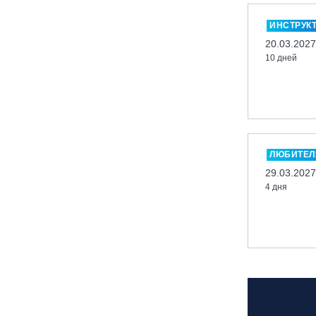
Миасс, ГЛК «Солнечная Долина»
ИНСТРУК
Мончегорск, ГК «ЛАПАРК»
20.03.2027
10 дней
Москва, «Воробьевы Горы»
Москва, Парк «Ходынское поле»
Москва, СК «Кант»
Москва, Скалодром "Атмосфера"
Москва, СЭК «Лата Трэк»
ЛЮБИТЕЛ
Москва, ул. Олеко Дундича 19/15
29.03.2027
4 дня
Московская обл., ВГК «Лисья Гора»
Московская обл., ГК Леонида
Тягачёва
Московская обл., ГЛК «Красная
Горка»
Московская обл., п. Чулково, ГК
«Гая Северина»
Московская обл., Сергиев Посад,