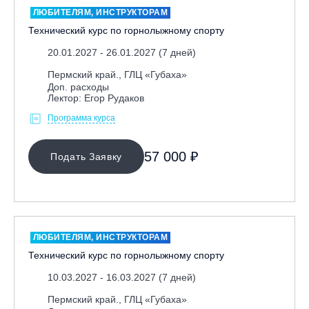
ЛЮБИТЕЛЯМ, ИНСТРУКТОРАМ
Технический курс по горнолыжному спорту
20.01.2027 - 26.01.2027 (7 дней)
Пермский край., ГЛЦ «Губаха»
Доп. расходы
Лектор: Егор Рудаков
Программа курса
МЕСТО ПРОВЕДЕНИЯ
57 000 ₽
Подать Заявку
Байкальск, ГЛЦ «Гора Соболиная»
Беларусь, РГЦ «Силичи»
Владивосток, ГЛЦ «Комета»
Грузия, ГК «Гудаури»
ЛЮБИТЕЛЯМ, ИНСТРУКТОРАМ
Дистанционно
Технический курс по горнолыжному спорту
Екатеринбург, ГЛЦ «Уктус»
10.03.2027 - 16.03.2027 (7 дней)
Ижевск, КАО «Нечкино»
Пермский край., ГЛЦ «Губаха»
Иркутск, ГЛЦ «Олха»