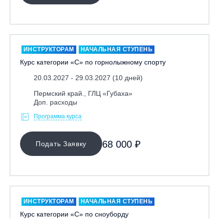
Москва, Скалодром "Атмосфера"
Москва, СЭК «Лата Трэк»
Москва, ул. Олеко Дундича 19/15
ИНСТРУКТОРАМ
НАЧАЛЬНАЯ СТУПЕНЬ
Московская обл., ВГК «Лисья Гора»
Курс категории «С» по горнолыжному спорту
Московская обл., ГК Леонида Тягачёва
20.03.2027 - 29.03.2027 (10 дней)
Московская обл., ГЛК «Красная Горка»
Пермский край., ГЛЦ «Губаха»
Московская обл., п. Чулково, ГК «Гая Северина»
Доп. расходы
Московская обл., Сергиев Посад, вейк парк Boardberry
Программа курса
Нижегородская обл., СК «Хабарское»
68 000 ₽
Новосибирск, ГЛК «Горский»
Подать Заявку
Пермский край., ГЛЦ «Губаха»
Пермь, ГК «Жебреи»
Приморский край, ГЛК «Медвежья Долина»
Республика Алтай, ВК «Манжерок»
ИНСТРУКТОРАМ
НАЧАЛЬНАЯ СТУПЕНЬ
Курс категории «С» по сноуборду
Республика Башкортостан, ГЛЦ "Банное"