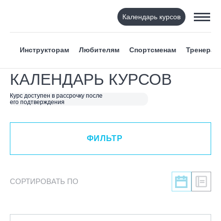
Календарь курсов
ФИЛЬТР
Инструкторам
Любителям
Спортсменам
Тренерам
ВИД СПОРТА
КАЛЕНДАРЬ КУРСОВ
Я ХОЧУ
Курс доступен в рассрочку после
его подтверждения
КАТЕГОРИЯ
ФИЛЬТР
НАПРАВЛЕНИЕ
ЛЕКТОР
СОРТИРОВАТЬ ПО
СРОКИ ПРОВЕДЕНИЯ