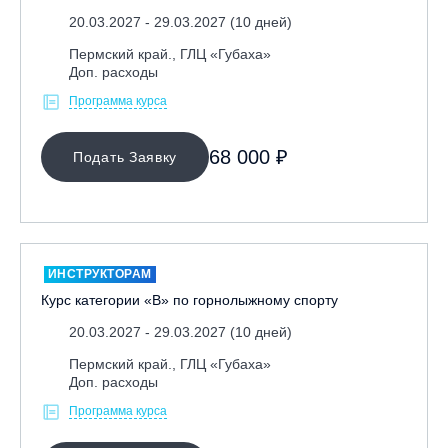
20.03.2027 - 29.03.2027 (10 дней)
Республика Башкортостан., с. Новоабзаково, ГЛЦ
«Абзаково»
Пермский край., ГЛЦ «Губаха»
Доп. расходы
Самара, ГЛК «СОК»
Программа курса
Санкт-Петербург, Всесезонный курорт «Игора»
Санкт-Петербург, Скейт-парк под мостом Бетанкура
68 000 ₽
Подать Заявку
Сочи, ГК «Красная Поляна»
Сочи, ГК «Роза Хутор»
Сочи, ГТЦ «Газпром»
Узбекистан, ГКЛЦ «Amirsoy»
ИНСТРУКТОРАМ
Уфа,СШОР ПО БИАТЛОНУ РБ
Курс категории «В» по горнолыжному спорту
Челябинская обл., Миасс, Вейк-клуб «Мастер»
20.03.2027 - 29.03.2027 (10 дней)
Чусовой, ГК «Такман»
Пермский край., ГЛЦ «Губаха»
Южно-Сахалинск, СТК «Горный воздух»
Доп. расходы
Ярославль, СП «Изгиб»
Программа курса