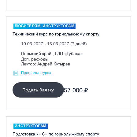
Москва, Парк «Ходынское поле»
Москва, СК «Кант»
Москва, Скалодром "Атмосфера"
ЛЮБИТЕЛЯМ, ИНСТРУКТОРАМ
Технический курс по горнолыжному спорту
Москва, СЭК «Лата Трэк»
Москва, ул. Олеко Дундича 19/15
10.03.2027 - 16.03.2027 (7 дней)
Московская обл., ВГК «Лисья Гора»
Пермский край., ГЛЦ «Губаха»
Доп. расходы
Московская обл., ГК Леонида Тягачёва
Лектор: Андрей Кутырев
Московская обл., ГЛК «Красная Горка»
Программа курса
Московская обл., п. Чулково, ГК «Гая Северина»
57 000 ₽
Московская обл., Сергиев Посад, вейк парк Boardberry
Подать Заявку
Нижегородская обл., СК «Хабарское»
Новосибирск, ГЛК «Горский»
Пермский край., ГЛЦ «Губаха»
Пермь, ГК «Жебреи»
ИНСТРУКТОРАМ
Подготовка к «С» по горнолыжному спорту
Приморский край, ГЛК «Медвежья Долина»