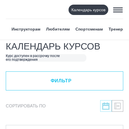
Календарь курсов
ФИЛЬТР
Инструкторам
Любителям
Спортсменам
Тренерам
ВИД СПОРТА
КАЛЕНДАРЬ КУРСОВ
Я ХОЧУ
Курс доступен в рассрочку после
его подтверждения
КАТЕГОРИЯ
ФИЛЬТР
НАПРАВЛЕНИЕ
ЛЕКТОР
СОРТИРОВАТЬ ПО
СРОКИ ПРОВЕДЕНИЯ