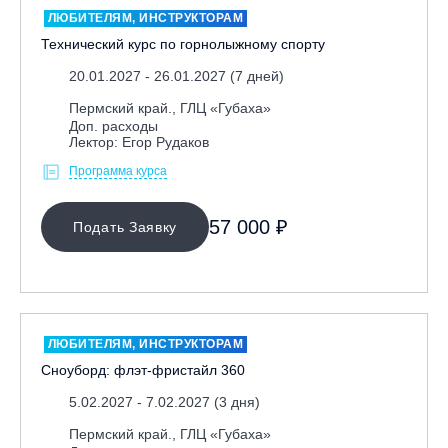
ЛЮБИТЕЛЯМ, ИНСТРУКТОРАМ
Технический курс по горнолыжному спорту
20.01.2027 - 26.01.2027 (7 дней)
Пермский край., ГЛЦ «Губаха»
Доп. расходы
Лектор: Егор Рудаков
Программа курса
МЕСТО ПРОВЕДЕНИЯ
57 000 ₽
Подать Заявку
Байкальск, ГЛЦ «Гора Соболиная»
Беларусь, РГЦ «Силичи»
Владивосток, ГЛЦ «Комета»
Вологодская обл., ГЛК "Ципина гора"
ЛЮБИТЕЛЯМ, ИНСТРУКТОРАМ
Грузия, ГК «Гудаури»
Сноуборд: флэт-фристайл 360
Дистанционно
5.02.2027 - 7.02.2027 (3 дня)
Екатеринбург, ГЛЦ «Уктус»
Пермский край., ГЛЦ «Губаха»
Ижевск, КАО «Нечкино»