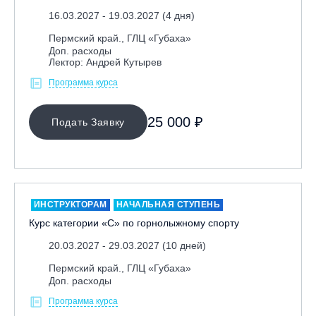
16.03.2027 - 19.03.2027 (4 дня)
Республика Алтай, ВК «Манжерок»
Пермский край., ГЛЦ «Губаха»
Республика Башкортостан, ГЛЦ "Банное"
Доп. расходы
Республика Башкортостан., с. Новоабзаково, ГЛЦ
Лектор: Андрей Кутырев
«Абзаково»
Программа курса
Самара, ГЛК «СОК»
Санкт-Петербург, Всесезонный курорт «Игора»
25 000 ₽
Подать Заявку
Санкт-Петербург, Скейт-парк под мостом Бетанкура
Сочи, ГК «Красная Поляна»
Сочи, ГК «Роза Хутор»
Сочи, ГТЦ «Газпром»
ИНСТРУКТОРАМ
НАЧАЛЬНАЯ СТУПЕНЬ
Узбекистан, ГКЛЦ «Amirsoy»
Курс категории «С» по горнолыжному спорту
Уфа,СШОР ПО БИАТЛОНУ РБ
20.03.2027 - 29.03.2027 (10 дней)
Челябинская обл., Миасс, Вейк-клуб «Мастер»
Пермский край., ГЛЦ «Губаха»
Доп. расходы
Чусовой, ГК «Такман»
Программа курса
Южно-Сахалинск, СТК «Горный воздух»