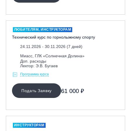
Москва, Парк «Ходынское поле»
Москва, СК «Кант»
Москва, Скалодром "Атмосфера"
ЛЮБИТЕЛЯМ, ИНСТРУКТОРАМ
Москва, СЭК «Лата Трэк»
Технический курс по горнолыжному спорту
Москва, ул. Олеко Дундича 19/15
24.11.2026 - 30.11.2026 (7 дней)
Московская обл., ВГК «Лисья Гора»
Миасс, ГЛК «Солнечная Долина»
Московская обл., ГК Леонида Тягачёва
Доп. расходы
Лектор: Э.В. Бугаев
Московская обл., ГЛК «Красная Горка»
Программа курса
Московская обл., п. Чулково, ГК «Гая Северина»
Московская обл., Сергиев Посад, вейк парк Boardberry
61 000 ₽
Подать Заявку
Нижегородская обл., СК «Хабарское»
Новосибирск, ГЛК «Горский»
Пермский край., ГЛЦ «Губаха»
Пермь, ГК «Жебреи»
ИНСТРУКТОРАМ
Приморский край, ГЛК «Медвежья Долина»