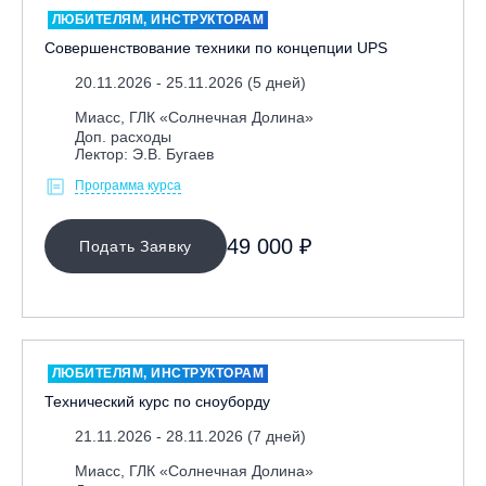
ЛЮБИТЕЛЯМ, ИНСТРУКТОРАМ
Совершенствование техники по концепции UPS
20.11.2026 - 25.11.2026 (5 дней)
Миасс, ГЛК «Солнечная Долина»
Доп. расходы
Лектор: Э.В. Бугаев
Программа курса
МЕСТО ПРОВЕДЕНИЯ
49 000 ₽
Подать Заявку
Байкальск, ГЛЦ «Гора Соболиная»
Беларусь, РГЦ «Силичи»
Владивосток, ГЛЦ «Комета»
Вологодская обл., ГЛК "Ципина гора"
ЛЮБИТЕЛЯМ, ИНСТРУКТОРАМ
Грузия, ГК «Гудаури»
Технический курс по сноуборду
Дистанционно
21.11.2026 - 28.11.2026 (7 дней)
Екатеринбург, ГЛЦ «Уктус»
Миасс, ГЛК «Солнечная Долина»
Ижевск, КАО «Нечкино»