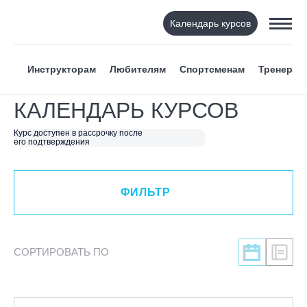
Календарь курсов
ФИЛЬТР
Инструкторам
Любителям
Спортсменам
Тренерам
ВИД СПОРТА
КАЛЕНДАРЬ КУРСОВ
Я ХОЧУ
Курс доступен в рассрочку после
его подтверждения
КАТЕГОРИЯ
ФИЛЬТР
НАПРАВЛЕНИЕ
ЛЕКТОР
СОРТИРОВАТЬ ПО
СРОКИ ПРОВЕДЕНИЯ