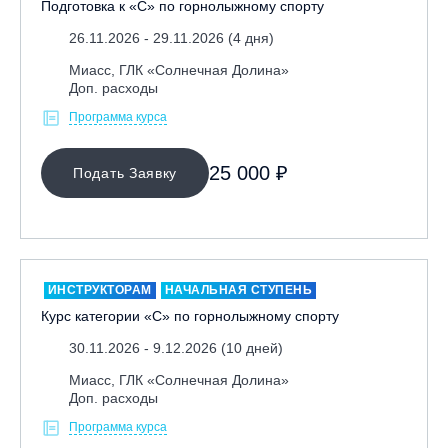
Подготовка к «С» по горнолыжному спорту
Республика Алтай, ВК «Манжерок»
26.11.2026 - 29.11.2026 (4 дня)
Республика Башкортостан, ГЛЦ "Банное"
Миасс, ГЛК «Солнечная Долина»
Республика Башкортостан., с. Новоабзаково, ГЛЦ
Доп. расходы
«Абзаково»
Программа курса
Самара, ГЛК «СОК»
Санкт-Петербург, Всесезонный курорт «Игора»
25 000 ₽
Подать Заявку
Санкт-Петербург, Скейт-парк под мостом Бетанкура
Сочи, ГК «Красная Поляна»
Сочи, ГК «Роза Хутор»
Сочи, ГТЦ «Газпром»
ИНСТРУКТОРАМ
НАЧАЛЬНАЯ СТУПЕНЬ
Узбекистан, ГКЛЦ «Amirsoy»
Курс категории «С» по горнолыжному спорту
Уфа,СШОР ПО БИАТЛОНУ РБ
30.11.2026 - 9.12.2026 (10 дней)
Челябинская обл., Миасс, Вейк-клуб «Мастер»
Миасс, ГЛК «Солнечная Долина»
Доп. расходы
Чусовой, ГК «Такман»
Программа курса
Южно-Сахалинск, СТК «Горный воздух»