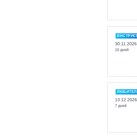
Кабардино-Балкарская Респ., ВТРК
«Эльбрус»
Казань, Город-курорт «Свияжские
холмы»
ИНСТРУК
Карачаево-Черкесская респ., ВТРК
30.11.2026
«Архыз»
10 дней
Кемеровская обл., ГК «Шерегеш»
Кировск, ГК «Большой Вудъявр»
Китай, Харбин, ГЛЦ «BONSKI»
Комсомольск-на-Амуре, ГЛК
«Холдоми»
ЛЮБИТЕЛ
Красноярск, ФП «Бобровый лог»
13.12.2026
Ленинградская обл., ГЛК «Золотая
7 дней
долина»
Ленинградская обл., ЦАО «Туутари
Парк»
Липецк, ГСК «HILLPARK»