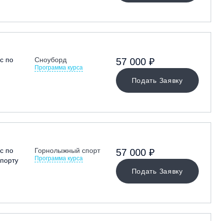
с по
Сноуборд
57 000 ₽
Программа курса
Подать Заявку
с по
Горнолыжный спорт
57 000 ₽
Программа курса
порту
Подать Заявку