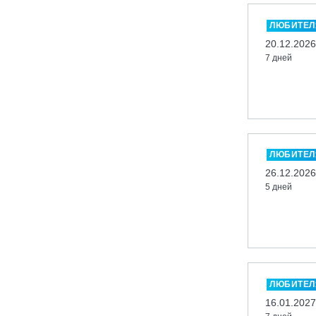
Миасс, ГЛК «Солнечная Долина»
ЛЮБИТЕЛ
Мончегорск, ГК «ЛАПАРК»
20.12.2026
7 дней
Москва, «Воробьевы Горы»
Москва, Парк «Ходынское поле»
Москва, СК «Кант»
Москва, Скалодром "Атмосфера"
Москва, СЭК «Лата Трэк»
ЛЮБИТЕЛ
Москва, ул. Олеко Дундича 19/15
26.12.2026
5 дней
Московская обл., ВГК «Лисья Гора»
Московская обл., ГК Леонида
Тягачёва
Московская обл., ГЛК «Красная
Горка»
Московская обл., п. Чулково, ГК
ЛЮБИТЕЛ
«Гая Северина»
16.01.2027
Московская обл., Сергиев Посад,