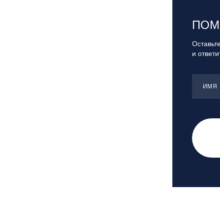
Санкт-Петербург, Скейт-парк под
мостом Бетанкура
ПОМ
Сочи, ГК «Красная Поляна»
Сочи, ГК «Роза Хутор»
Оставьте
и ответ
Сочи, ГТЦ «Газпром»
Узбекистан, ГКЛЦ «Amirsoy»
Уфа,СШОР ПО БИАТЛОНУ РБ
ИМЯ
Челябинская обл., Миасс, Вейк-клуб
«Мастер»
Чусовой, ГК «Такман»
Южно-Сахалинск, СТК «Горный
воздух»
Ярославль, СП «Изгиб»