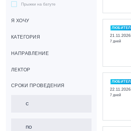
Прыжки на батуте
Скейтбординг
Я ХОЧУ
Лонгбординг
ЛЮБИТЕЛ
Гребля на каяках,байдарках, САП-
21.11.2026
бордах
КАТЕГОРИЯ
7 дней
Доска с веслом (САП)
НАПРАВЛЕНИЕ
Игровые виды спорта
Лыжный фристайл
ЛЕКТОР
Мечевой бой
Скалолазание
ЛЮБИТЕЛ
СРОКИ ПРОВЕДЕНИЯ
Телемарк
22.11.2026
7 дней
Теннис