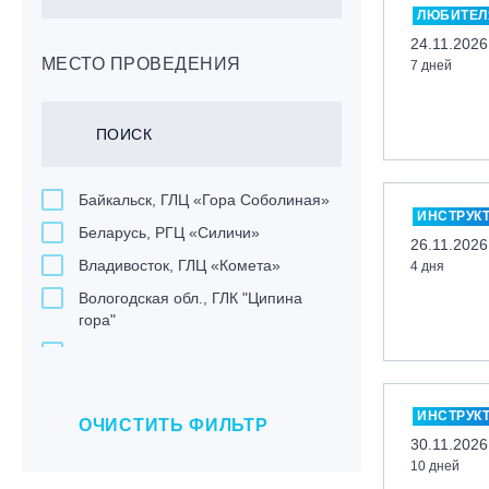
ЛЮБИТЕЛ
24.11.2026
МЕСТО ПРОВЕДЕНИЯ
7 дней
Байкальск, ГЛЦ «Гора Соболиная»
ИНСТРУК
Беларусь, РГЦ «Силичи»
26.11.2026
Владивосток, ГЛЦ «Комета»
4 дня
Вологодская обл., ГЛК "Ципина
гора"
Грузия, ГК «Гудаури»
Дистанционно
ИНСТРУК
Екатеринбург, ГЛЦ «Уктус»
ОЧИСТИТЬ ФИЛЬТР
30.11.2026
Ижевск, КАО «Нечкино»
10 дней
Иркутск, ГЛЦ «Олха»