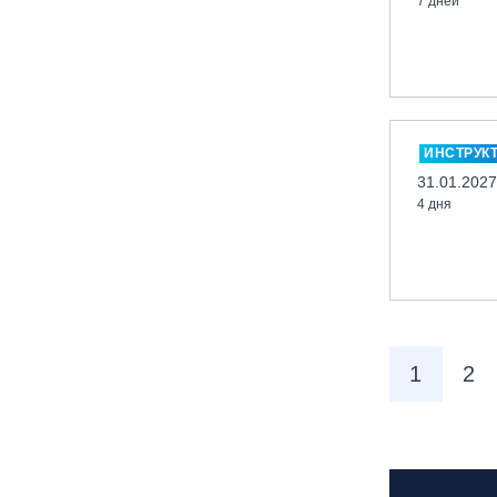
7 дней
вейк парк Boardberry
Нижегородская обл., СК
«Хабарское»
Новосибирск, ГЛК «Горский»
Пермский край., ГЛЦ «Губаха»
ИНСТРУК
Пермь, ГК «Жебреи»
31.01.2027
4 дня
Приморский край, ГЛК «Медвежья
Долина»
Республика Алтай, ВК «Манжерок»
Республика Башкортостан, ГЛЦ
"Банное"
Республика Башкортостан., с.
1
2
Новоабзаково, ГЛЦ «Абзаково»
Самара, ГЛК «СОК»
Санкт-Петербург, Всесезонный
курорт «Игора»