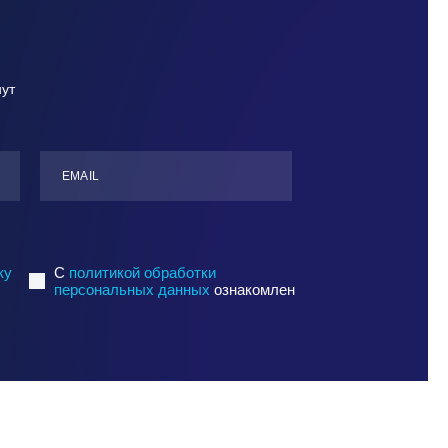
нут
ЕMАIL
ку
C
политикой обработки
персональных данных
ознакомлен