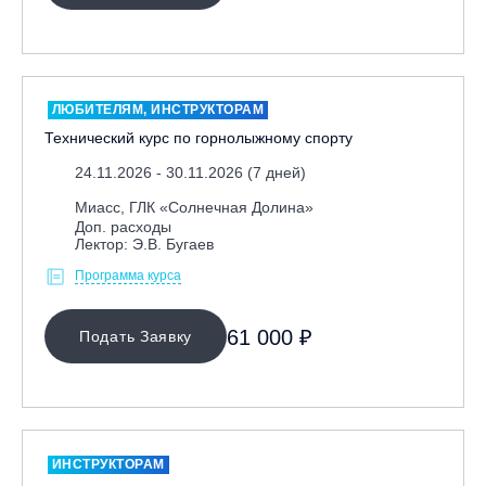
Москва, Парк «Ходынское поле»
Москва, СК «Кант»
Москва, Скалодром "Атмосфера"
ЛЮБИТЕЛЯМ, ИНСТРУКТОРАМ
Москва, СЭК «Лата Трэк»
Технический курс по горнолыжному спорту
Москва, ул. Олеко Дундича 19/15
24.11.2026 - 30.11.2026 (7 дней)
Московская обл., ВГК «Лисья Гора»
Миасс, ГЛК «Солнечная Долина»
Московская обл., ГК Леонида Тягачёва
Доп. расходы
Лектор: Э.В. Бугаев
Московская обл., ГЛК «Красная Горка»
Программа курса
Московская обл., п. Чулково, ГК «Гая Северина»
Московская обл., Сергиев Посад, вейк парк Boardberry
61 000 ₽
Подать Заявку
Нижегородская обл., СК «Хабарское»
Новосибирск, ГЛК «Горский»
Пермский край., ГЛЦ «Губаха»
Пермь, ГК «Жебреи»
ИНСТРУКТОРАМ
Приморский край, ГЛК «Медвежья Долина»