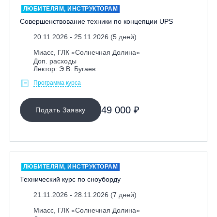
ЛЮБИТЕЛЯМ, ИНСТРУКТОРАМ
Совершенствование техники по концепции UPS
20.11.2026 - 25.11.2026 (5 дней)
Миасс, ГЛК «Солнечная Долина»
Доп. расходы
Лектор: Э.В. Бугаев
Программа курса
МЕСТО ПРОВЕДЕНИЯ
49 000 ₽
Подать Заявку
Байкальск, ГЛЦ «Гора Соболиная»
Беларусь, РГЦ «Силичи»
Владивосток, ГЛЦ «Комета»
Вологодская обл., ГЛК "Ципина гора"
ЛЮБИТЕЛЯМ, ИНСТРУКТОРАМ
Грузия, ГК «Гудаури»
Технический курс по сноуборду
Дистанционно
21.11.2026 - 28.11.2026 (7 дней)
Екатеринбург, ГЛЦ «Уктус»
Миасс, ГЛК «Солнечная Долина»
Ижевск, КАО «Нечкино»