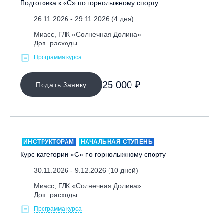
Подготовка к «С» по горнолыжному спорту
Республика Алтай, ВК «Манжерок»
26.11.2026 - 29.11.2026 (4 дня)
Республика Башкортостан, ГЛЦ "Банное"
Миасс, ГЛК «Солнечная Долина»
Республика Башкортостан., с. Новоабзаково, ГЛЦ
Доп. расходы
«Абзаково»
Программа курса
Самара, ГЛК «СОК»
Санкт-Петербург, Всесезонный курорт «Игора»
25 000 ₽
Подать Заявку
Санкт-Петербург, Скейт-парк под мостом Бетанкура
Сочи, ГК «Красная Поляна»
Сочи, ГК «Роза Хутор»
Сочи, ГТЦ «Газпром»
ИНСТРУКТОРАМ
НАЧАЛЬНАЯ СТУПЕНЬ
Узбекистан, ГКЛЦ «Amirsoy»
Курс категории «С» по горнолыжному спорту
Уфа,СШОР ПО БИАТЛОНУ РБ
30.11.2026 - 9.12.2026 (10 дней)
Челябинская обл., Миасс, Вейк-клуб «Мастер»
Миасс, ГЛК «Солнечная Долина»
Доп. расходы
Чусовой, ГК «Такман»
Программа курса
Южно-Сахалинск, СТК «Горный воздух»