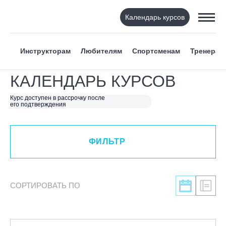
Календарь курсов
ФИЛЬТР
Инструкторам
Любителям
Спортсменам
Тренерам
ВИД СПОРТА
КАЛЕНДАРЬ КУРСОВ
Я ХОЧУ
Курс доступен в рассрочку после
его подтверждения
КАТЕГОРИЯ
ФИЛЬТР
НАПРАВЛЕНИЕ
ЛЕКТОР
СОРТИРОВАТЬ ПО
СРОКИ ПРОВЕДЕНИЯ