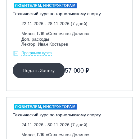
ЛЮБИТЕЛЯМ, ИНСТРУКТОРАМ
Технический курс по горнолыжному спорту
22.11.2026 - 28.11.2026 (7 дней)
Миасс, ГЛК «Солнечная Долина»
Доп. расходы
Лектор: Иван Костарев
Программа курса
МЕСТО ПРОВЕДЕНИЯ
57 000 ₽
Подать Заявку
Байкальск, ГЛЦ «Гора Соболиная»
Беларусь, РГЦ «Силичи»
Владивосток, ГЛЦ «Комета»
Грузия, ГК «Гудаури»
ЛЮБИТЕЛЯМ, ИНСТРУКТОРАМ
Дистанционно
Технический курс по горнолыжному спорту
Екатеринбург, ГЛЦ «Уктус»
24.11.2026 - 30.11.2026 (7 дней)
Ижевск, КАО «Нечкино»
Миасс, ГЛК «Солнечная Долина»
Иркутск, ГЛЦ «Олха»