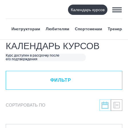
Календарь курсов
ФИЛЬТР
Инструкторам
Любителям
Спортсменам
Тренерам
ВИД СПОРТА
КАЛЕНДАРЬ КУРСОВ
Я ХОЧУ
Курс доступен в рассрочку после
его подтверждения
КАТЕГОРИЯ
ФИЛЬТР
НАПРАВЛЕНИЕ
ЛЕКТОР
СОРТИРОВАТЬ ПО
СРОКИ ПРОВЕДЕНИЯ