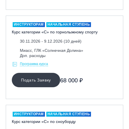
Москва, Скалодром "Атмосфера"
Москва, СЭК «Лата Трэк»
Москва, ул. Олеко Дундича 19/15
ИНСТРУКТОРАМ
НАЧАЛЬНАЯ СТУПЕНЬ
Курс категории «С» по горнолыжному спорту
Московская обл., ВГК «Лисья Гора»
Московская обл., ГК Леонида Тягачёва
30.11.2026 - 9.12.2026 (10 дней)
Московская обл., ГЛК «Красная Горка»
Миасс, ГЛК «Солнечная Долина»
Доп. расходы
Московская обл., п. Чулково, ГК «Гая Северина»
Программа курса
Московская обл., Сергиев Посад, вейк парк Boardberry
Нижегородская обл., СК «Хабарское»
68 000 ₽
Подать Заявку
Новосибирск, ГЛК «Горский»
Пермский край., ГЛЦ «Губаха»
Пермь, ГК «Жебреи»
Приморский край, ГЛК «Медвежья Долина»
ИНСТРУКТОРАМ
НАЧАЛЬНАЯ СТУПЕНЬ
Республика Алтай, ВК «Манжерок»
Курс категории «С» по сноуборду
Республика Башкортостан, ГЛЦ "Банное"