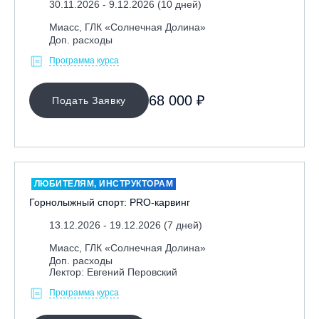
30.11.2026 - 9.12.2026 (10 дней)
Республика Башкортостан., с. Новоабзаково, ГЛЦ
Миасс, ГЛК «Солнечная Долина»
«Абзаково»
Доп. расходы
Самара, ГЛК «СОК»
Программа курса
Санкт-Петербург, Всесезонный курорт «Игора»
Санкт-Петербург, Скейт-парк под мостом Бетанкура
68 000 ₽
Подать Заявку
Сочи, ГК «Красная Поляна»
Сочи, ГК «Роза Хутор»
Сочи, ГТЦ «Газпром»
Узбекистан, ГКЛЦ «Amirsoy»
ЛЮБИТЕЛЯМ, ИНСТРУКТОРАМ
Горнолыжный спорт: PRO-карвинг
Уфа,СШОР ПО БИАТЛОНУ РБ
Челябинская обл., Миасс, Вейк-клуб «Мастер»
13.12.2026 - 19.12.2026 (7 дней)
Чусовой, ГК «Такман»
Миасс, ГЛК «Солнечная Долина»
Доп. расходы
Южно-Сахалинск, СТК «Горный воздух»
Лектор: Евгений Перовский
Ярославль, СП «Изгиб»
Программа курса