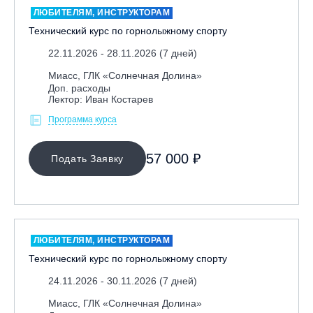
ЛЮБИТЕЛЯМ, ИНСТРУКТОРАМ
Технический курс по горнолыжному спорту
22.11.2026 - 28.11.2026 (7 дней)
Миасс, ГЛК «Солнечная Долина»
Доп. расходы
Лектор: Иван Костарев
Программа курса
МЕСТО ПРОВЕДЕНИЯ
57 000 ₽
Подать Заявку
Байкальск, ГЛЦ «Гора Соболиная»
Беларусь, РГЦ «Силичи»
Владивосток, ГЛЦ «Комета»
Грузия, ГК «Гудаури»
ЛЮБИТЕЛЯМ, ИНСТРУКТОРАМ
Дистанционно
Технический курс по горнолыжному спорту
Екатеринбург, ГЛЦ «Уктус»
24.11.2026 - 30.11.2026 (7 дней)
Ижевск, КАО «Нечкино»
Миасс, ГЛК «Солнечная Долина»
Иркутск, ГЛЦ «Олха»