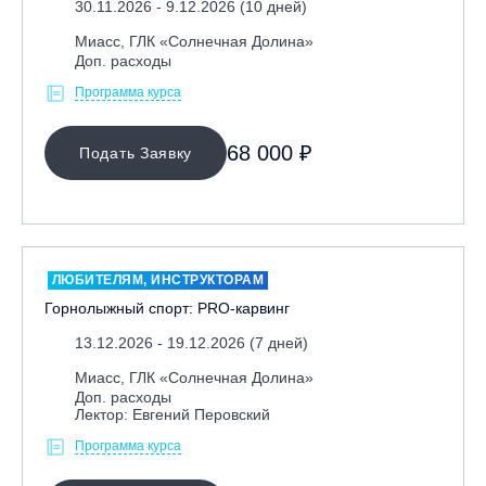
30.11.2026 - 9.12.2026 (10 дней)
Республика Башкортостан., с. Новоабзаково, ГЛЦ
Миасс, ГЛК «Солнечная Долина»
«Абзаково»
Доп. расходы
Самара, ГЛК «СОК»
Программа курса
Санкт-Петербург, Всесезонный курорт «Игора»
Санкт-Петербург, Скейт-парк под мостом Бетанкура
68 000 ₽
Подать Заявку
Сочи, ГК «Красная Поляна»
Сочи, ГК «Роза Хутор»
Сочи, ГТЦ «Газпром»
Узбекистан, ГКЛЦ «Amirsoy»
ЛЮБИТЕЛЯМ, ИНСТРУКТОРАМ
Горнолыжный спорт: PRO-карвинг
Уфа,СШОР ПО БИАТЛОНУ РБ
Челябинская обл., Миасс, Вейк-клуб «Мастер»
13.12.2026 - 19.12.2026 (7 дней)
Чусовой, ГК «Такман»
Миасс, ГЛК «Солнечная Долина»
Доп. расходы
Южно-Сахалинск, СТК «Горный воздух»
Лектор: Евгений Перовский
Ярославль, СП «Изгиб»
Программа курса