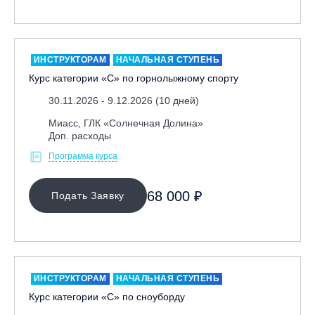
Москва, Скалодром "Атмосфера"
Москва, СЭК «Лата Трэк»
Москва, ул. Олеко Дундича 19/15
ИНСТРУКТОРАМ
НАЧАЛЬНАЯ СТУПЕНЬ
Курс категории «С» по горнолыжному спорту
Московская обл., ВГК «Лисья Гора»
Московская обл., ГК Леонида Тягачёва
30.11.2026 - 9.12.2026 (10 дней)
Московская обл., ГЛК «Красная Горка»
Миасс, ГЛК «Солнечная Долина»
Доп. расходы
Московская обл., п. Чулково, ГК «Гая Северина»
Программа курса
Московская обл., Сергиев Посад, вейк парк Boardberry
Нижегородская обл., СК «Хабарское»
68 000 ₽
Подать Заявку
Новосибирск, ГЛК «Горский»
Пермский край., ГЛЦ «Губаха»
Пермь, ГК «Жебреи»
Приморский край, ГЛК «Медвежья Долина»
ИНСТРУКТОРАМ
НАЧАЛЬНАЯ СТУПЕНЬ
Республика Алтай, ВК «Манжерок»
Курс категории «С» по сноуборду
Республика Башкортостан, ГЛЦ "Банное"