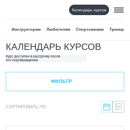
Календарь курсов
ФИЛЬТР
Инструкторам
Любителям
Спортсменам
Тренерам
ВИД СПОРТА
КАЛЕНДАРЬ КУРСОВ
Я ХОЧУ
Курс доступен в рассрочку после
его подтверждения
КАТЕГОРИЯ
ФИЛЬТР
НАПРАВЛЕНИЕ
ЛЕКТОР
СОРТИРОВАТЬ ПО
СРОКИ ПРОВЕДЕНИЯ