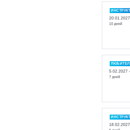
Миасс, ГЛК «Солнечная Долина»
ИНСТРУК
Мончегорск, ГК «ЛАПАРК»
20.01.2027
10 дней
Москва, «Воробьевы Горы»
Москва, Парк «Ходынское поле»
Москва, СК «Кант»
Москва, Скалодром "Атмосфера"
Москва, СЭК «Лата Трэк»
ЛЮБИТЕЛ
Москва, ул. Олеко Дундича 19/15
5.02.2027 
7 дней
Московская обл., ВГК «Лисья Гора»
Московская обл., ГК Леонида
Тягачёва
Московская обл., ГЛК «Красная
Горка»
Московская обл., п. Чулково, ГК
ИНСТРУК
«Гая Северина»
18.02.2027
Московская обл., Сергиев Посад,