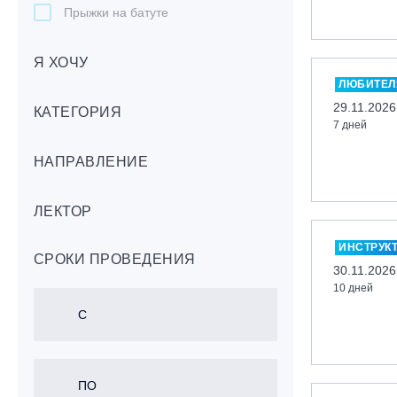
Прыжки на батуте
Скейтбординг
Я ХОЧУ
Лонгбординг
ЛЮБИТЕЛ
Гребля на каяках,байдарках, САП-
29.11.2026
бордах
КАТЕГОРИЯ
7 дней
Доска с веслом (САП)
НАПРАВЛЕНИЕ
Игровые виды спорта
Лыжный фристайл
ЛЕКТОР
Мечевой бой
Скалолазание
ИНСТРУК
СРОКИ ПРОВЕДЕНИЯ
Телемарк
30.11.2026
10 дней
Теннис