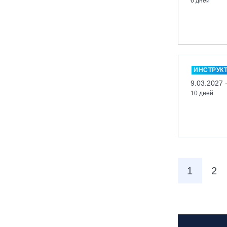
6 дней
вейк парк Boardberry
Нижегородская обл., СК
«Хабарское»
Новосибирск, ГЛК «Горский»
Пермский край., ГЛЦ «Губаха»
ИНСТРУК
Пермь, ГК «Жебреи»
9.03.2027 
10 дней
Приморский край, ГЛК «Медвежья
Долина»
Республика Алтай, ВК «Манжерок»
Республика Башкортостан, ГЛЦ
"Банное"
Республика Башкортостан., с.
1
2
Новоабзаково, ГЛЦ «Абзаково»
Самара, ГЛК «СОК»
Санкт-Петербург, Всесезонный
курорт «Игора»