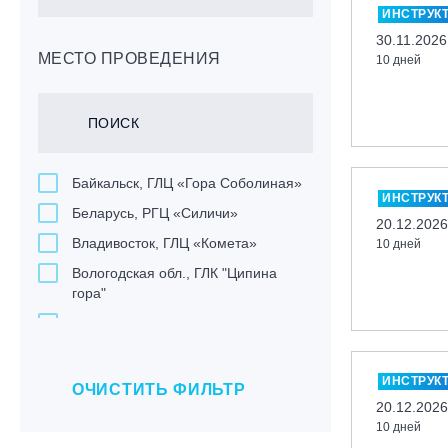
ИНСТРУК
30.11.2026
МЕСТО ПРОВЕДЕНИЯ
10 дней
Байкальск, ГЛЦ «Гора Соболиная»
ИНСТРУК
Беларусь, РГЦ «Силичи»
20.12.2026
Владивосток, ГЛЦ «Комета»
10 дней
Вологодская обл., ГЛК "Ципина
гора"
Грузия, ГК «Гудаури»
Дистанционно
ИНСТРУК
Екатеринбург, ГЛЦ «Уктус»
ОЧИСТИТЬ ФИЛЬТР
20.12.2026
Ижевск, КАО «Нечкино»
10 дней
Иркутск, ГЛЦ «Олха»