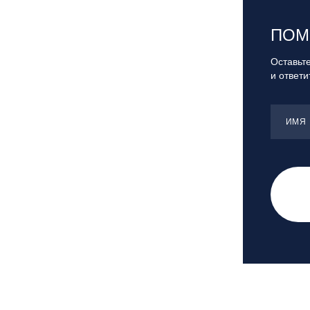
Санкт-Петербург, Скейт-парк под
мостом Бетанкура
ПОМ
Сочи, ГК «Красная Поляна»
Сочи, ГК «Роза Хутор»
Оставьте
и ответ
Сочи, ГТЦ «Газпром»
Узбекистан, ГКЛЦ «Amirsoy»
Уфа,СШОР ПО БИАТЛОНУ РБ
ИМЯ
Челябинская обл., Миасс, Вейк-клуб
«Мастер»
Чусовой, ГК «Такман»
Южно-Сахалинск, СТК «Горный
воздух»
Ярославль, СП «Изгиб»