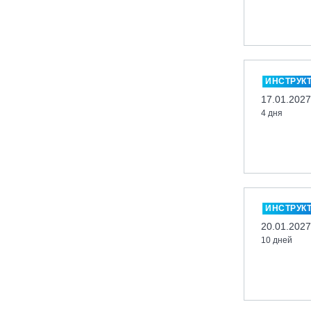
Кабардино-Балкарская Респ., ВТРК
«Эльбрус»
Казань, Город-курорт «Свияжские
холмы»
ИНСТРУК
Карачаево-Черкесская респ., ВТРК
17.01.2027
«Архыз»
4 дня
Кемеровская обл., ГК «Шерегеш»
Кировск, ГК «Большой Вудъявр»
Китай, Харбин, ГЛЦ «BONSKI»
Комсомольск-на-Амуре, ГЛК
«Холдоми»
ИНСТРУК
Красноярск, ФП «Бобровый лог»
20.01.2027
Ленинградская обл., ГЛК «Золотая
10 дней
долина»
Ленинградская обл., ЦАО «Туутари
Парк»
Липецк, ГСК «HILLPARK»