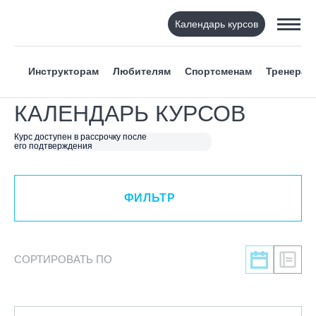
Календарь курсов
ФИЛЬТР
Инструкторам
Любителям
Спортсменам
Тренерам
ВИД СПОРТА
КАЛЕНДАРЬ КУРСОВ
Я ХОЧУ
Курс доступен в рассрочку после
его подтверждения
КАТЕГОРИЯ
ФИЛЬТР
НАПРАВЛЕНИЕ
ЛЕКТОР
СОРТИРОВАТЬ ПО
СРОКИ ПРОВЕДЕНИЯ