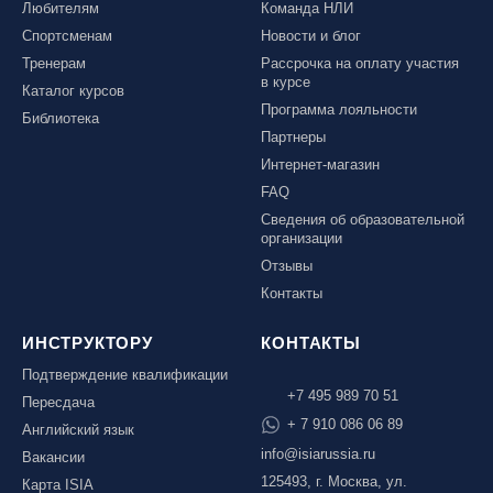
Любителям
Команда НЛИ
Республика Алтай, ВК «Манжерок»
Спортсменам
Новости и блог
Республика Башкортостан, ГЛЦ "Банное"
Тренерам
Рассрочка на оплату участия
в курсе
Каталог курсов
Республика Башкортостан., с. Новоабзаково, ГЛЦ
Программа лояльности
«Абзаково»
Библиотека
Партнеры
Самара, ГЛК «СОК»
Интернет-магазин
Санкт-Петербург, Всесезонный курорт «Игора»
FAQ
Санкт-Петербург, Скейт-парк под мостом Бетанкура
Сведения об образовательной
организации
Сочи, ГК «Красная Поляна»
Отзывы
Сочи, ГК «Роза Хутор»
Контакты
Сочи, ГТЦ «Газпром»
ИНСТРУКТОРУ
КОНТАКТЫ
Узбекистан, ГКЛЦ «Amirsoy»
Подтверждение квалификации
Уфа,СШОР ПО БИАТЛОНУ РБ
+7 495 989 70 51
Пересдача
Челябинская обл., Миасс, Вейк-клуб «Мастер»
+ 7 910 086 06 89
Английский язык
Чусовой, ГК «Такман»
info@isiarussia.ru
Вакансии
Южно-Сахалинск, СТК «Горный воздух»
125493, г. Москва, ул.
Карта ISIA