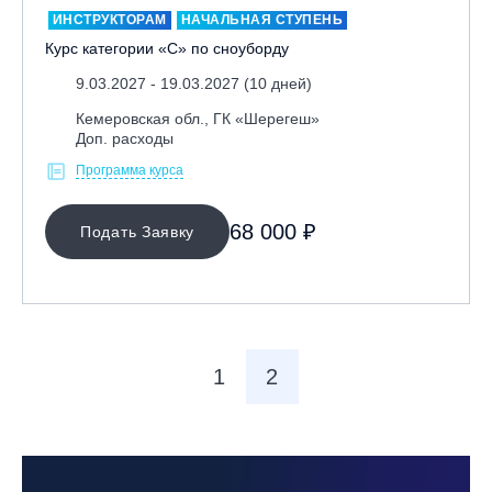
ИНСТРУКТОРАМ
НАЧАЛЬНАЯ СТУПЕНЬ
Курс категории «С» по сноуборду
9.03.2027 - 19.03.2027 (10 дней)
Кемеровская обл., ГК «Шерегеш»
Доп. расходы
Программа курса
МЕСТО ПРОВЕДЕНИЯ
68 000 ₽
Подать Заявку
Байкальск, ГЛЦ «Гора Соболиная»
Беларусь, РГЦ «Силичи»
Владивосток, ГЛЦ «Комета»
Вологодская обл., ГЛК "Ципина гора"
1
2
Грузия, ГК «Гудаури»
Дистанционно
Екатеринбург, ГЛЦ «Уктус»
Ижевск, КАО «Нечкино»