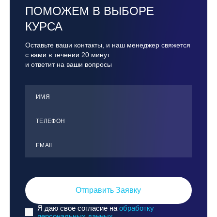
ПОМОЖЕМ В ВЫБОРЕ
Иркутск, ГЛЦ «Олха»
КУРСА
Кабардино-Балкарская Респ., ВТРК «Эльбрус»
Казань, Город-курорт «Свияжские холмы»
Оставьте ваши контакты, и наш менеджер свяжется
Карачаево-Черкесская респ., ВТРК «Архыз»
с вами в течении 20 минут
и ответит на ваши вопросы
Кемеровская обл., ГК «Шерегеш»
Кировск, ГК «Большой Вудъявр»
Китай, Харбин, ГЛЦ «BONSKI»
ИМЯ
Комсомольск-на-Амуре, ГЛК «Холдоми»
ТЕЛЕФОН
Красноярск, ФП «Бобровый лог»
Ленинградская обл., ГЛК «Золотая долина»
ЕMАIL
Ленинградская обл., ЦАО «Туутари Парк»
Липецк, ГСК «HILLPARK»
Миасс, ГЛК «Солнечная Долина»
Отправить Заявку
Мончегорск, ГК «ЛАПАРК»
Я даю свое согласие на
обработку
Москва, «Воробьевы Горы»
персональных данных