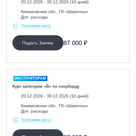
20.12.2026 - 30.12.2026 (10 дней)
Республика Алтай, ВК «Манжерок»
Кемеровская обл., ГК «Шерегеш»
Республика Башкортостан, ГЛЦ "Банное"
Доп. расходы
Республика Башкортостан., с. Новоабзаково, ГЛЦ
Программа курса
«Абзаково»
Самара, ГЛК «СОК»
87 000 ₽
Подать Заявку
Санкт-Петербург, Всесезонный курорт «Игора»
Санкт-Петербург, Скейт-парк под мостом Бетанкура
Сочи, ГК «Красная Поляна»
Сочи, ГК «Роза Хутор»
ИНСТРУКТОРАМ
Курс категории «В» по сноуборду
Сочи, ГТЦ «Газпром»
Узбекистан, ГКЛЦ «Amirsoy»
20.12.2026 - 30.12.2026 (10 дней)
Уфа,СШОР ПО БИАТЛОНУ РБ
Кемеровская обл., ГК «Шерегеш»
Доп. расходы
Челябинская обл., Миасс, Вейк-клуб «Мастер»
Программа курса
Чусовой, ГК «Такман»
Южно-Сахалинск, СТК «Горный воздух»