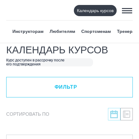
Календарь курсов
ФИЛЬТР
Инструкторам
Любителям
Спортсменам
Тренерам
ВИД СПОРТА
КАЛЕНДАРЬ КУРСОВ
Я ХОЧУ
Курс доступен в рассрочку после
его подтверждения
КАТЕГОРИЯ
ФИЛЬТР
НАПРАВЛЕНИЕ
ЛЕКТОР
СОРТИРОВАТЬ ПО
СРОКИ ПРОВЕДЕНИЯ