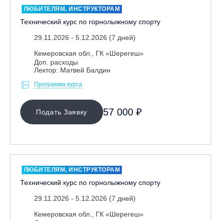
ЛЮБИТЕЛЯМ, ИНСТРУКТОРАМ
Технический курс по горнолыжному спорту
29.11.2026 - 5.12.2026 (7 дней)
Кемеровская обл., ГК «Шерегеш»
Доп. расходы
Лектор: Матвей Балдин
Программа курса
МЕСТО ПРОВЕДЕНИЯ
57 000 ₽
Подать Заявку
Байкальск, ГЛЦ «Гора Соболиная»
Беларусь, РГЦ «Силичи»
Владивосток, ГЛЦ «Комета»
Вологодская обл., ГЛК "Ципина гора"
ЛЮБИТЕЛЯМ, ИНСТРУКТОРАМ
Грузия, ГК «Гудаури»
Технический курс по горнолыжному спорту
Дистанционно
29.11.2026 - 5.12.2026 (7 дней)
Екатеринбург, ГЛЦ «Уктус»
Кемеровская обл., ГК «Шерегеш»
Ижевск, КАО «Нечкино»