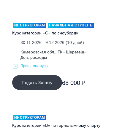
Москва, Парк «Ходынское поле»
Москва, СК «Кант»
Москва, Скалодром "Атмосфера"
ИНСТРУКТОРАМ
НАЧАЛЬНАЯ СТУПЕНЬ
Курс категории «С» по сноуборду
Москва, СЭК «Лата Трэк»
Москва, ул. Олеко Дундича 19/15
30.11.2026 - 9.12.2026 (10 дней)
Московская обл., ВГК «Лисья Гора»
Кемеровская обл., ГК «Шерегеш»
Доп. расходы
Московская обл., ГК Леонида Тягачёва
Программа курса
Московская обл., ГЛК «Красная Горка»
Московская обл., п. Чулково, ГК «Гая Северина»
68 000 ₽
Подать Заявку
Московская обл., Сергиев Посад, вейк парк Boardberry
Нижегородская обл., СК «Хабарское»
Новосибирск, ГЛК «Горский»
Пермский край., ГЛЦ «Губаха»
ИНСТРУКТОРАМ
Пермь, ГК «Жебреи»
Курс категории «В» по горнолыжному спорту
Приморский край, ГЛК «Медвежья Долина»