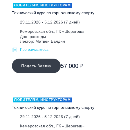
ЛЮБИТЕЛЯМ, ИНСТРУКТОРАМ
Технический курс по горнолыжному спорту
29.11.2026 - 5.12.2026 (7 дней)
Кемеровская обл., ГК «Шерегеш»
Доп. расходы
Лектор: Матвей Балдин
Программа курса
МЕСТО ПРОВЕДЕНИЯ
57 000 ₽
Подать Заявку
Байкальск, ГЛЦ «Гора Соболиная»
Беларусь, РГЦ «Силичи»
Владивосток, ГЛЦ «Комета»
Вологодская обл., ГЛК "Ципина гора"
ЛЮБИТЕЛЯМ, ИНСТРУКТОРАМ
Грузия, ГК «Гудаури»
Технический курс по горнолыжному спорту
Дистанционно
29.11.2026 - 5.12.2026 (7 дней)
Екатеринбург, ГЛЦ «Уктус»
Кемеровская обл., ГК «Шерегеш»
Ижевск, КАО «Нечкино»