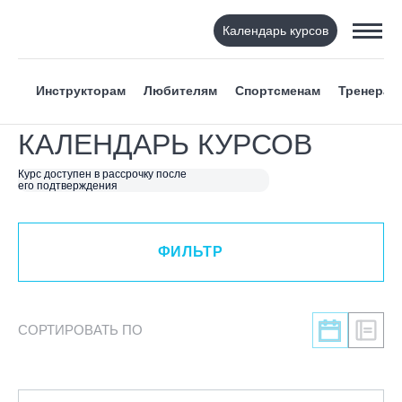
Календарь курсов
ФИЛЬТР
Инструкторам
Любителям
Спортсменам
Тренерам
ВИД СПОРТА
КАЛЕНДАРЬ КУРСОВ
Я ХОЧУ
Курс доступен в рассрочку после
его подтверждения
КАТЕГОРИЯ
ФИЛЬТР
НАПРАВЛЕНИЕ
ЛЕКТОР
СОРТИРОВАТЬ ПО
СРОКИ ПРОВЕДЕНИЯ