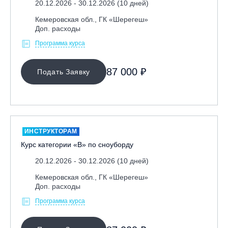
20.12.2026 - 30.12.2026 (10 дней)
Республика Алтай, ВК «Манжерок»
Кемеровская обл., ГК «Шерегеш»
Республика Башкортостан, ГЛЦ "Банное"
Доп. расходы
Республика Башкортостан., с. Новоабзаково, ГЛЦ
Программа курса
«Абзаково»
Самара, ГЛК «СОК»
87 000 ₽
Подать Заявку
Санкт-Петербург, Всесезонный курорт «Игора»
Санкт-Петербург, Скейт-парк под мостом Бетанкура
Сочи, ГК «Красная Поляна»
Сочи, ГК «Роза Хутор»
ИНСТРУКТОРАМ
Курс категории «В» по сноуборду
Сочи, ГТЦ «Газпром»
Узбекистан, ГКЛЦ «Amirsoy»
20.12.2026 - 30.12.2026 (10 дней)
Уфа,СШОР ПО БИАТЛОНУ РБ
Кемеровская обл., ГК «Шерегеш»
Доп. расходы
Челябинская обл., Миасс, Вейк-клуб «Мастер»
Программа курса
Чусовой, ГК «Такман»
Южно-Сахалинск, СТК «Горный воздух»