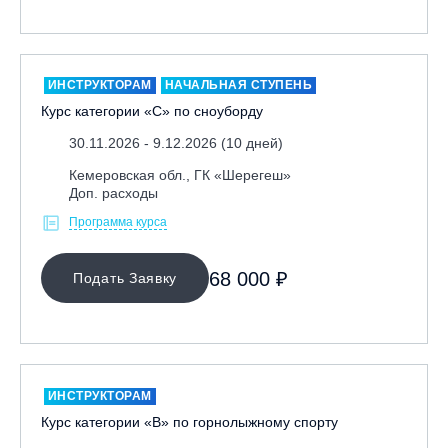
Москва, Парк «Ходынское поле»
Москва, СК «Кант»
Москва, Скалодром "Атмосфера"
ИНСТРУКТОРАМ
НАЧАЛЬНАЯ СТУПЕНЬ
Курс категории «С» по сноуборду
Москва, СЭК «Лата Трэк»
Москва, ул. Олеко Дундича 19/15
30.11.2026 - 9.12.2026 (10 дней)
Московская обл., ВГК «Лисья Гора»
Кемеровская обл., ГК «Шерегеш»
Доп. расходы
Московская обл., ГК Леонида Тягачёва
Программа курса
Московская обл., ГЛК «Красная Горка»
Московская обл., п. Чулково, ГК «Гая Северина»
68 000 ₽
Подать Заявку
Московская обл., Сергиев Посад, вейк парк Boardberry
Нижегородская обл., СК «Хабарское»
Новосибирск, ГЛК «Горский»
Пермский край., ГЛЦ «Губаха»
ИНСТРУКТОРАМ
Пермь, ГК «Жебреи»
Курс категории «В» по горнолыжному спорту
Приморский край, ГЛК «Медвежья Долина»