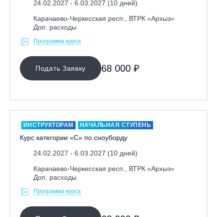
24.02.2027 - 6.03.2027 (10 дней)
Республика Алтай, ВК «Манжерок»
Карачаево-Черкесская респ., ВТРК «Архыз»
Республика Башкортостан, ГЛЦ "Банное"
Доп. расходы
Республика Башкортостан., с. Новоабзаково, ГЛЦ
Программа курса
«Абзаково»
Самара, ГЛК «СОК»
68 000 ₽
Подать Заявку
Санкт-Петербург, Всесезонный курорт «Игора»
Санкт-Петербург, Скейт-парк под мостом Бетанкура
Сочи, ГК «Красная Поляна»
Сочи, ГК «Роза Хутор»
ИНСТРУКТОРАМ
НАЧАЛЬНАЯ СТУПЕНЬ
Курс категории «С» по сноуборду
Сочи, ГТЦ «Газпром»
Узбекистан, ГКЛЦ «Amirsoy»
24.02.2027 - 6.03.2027 (10 дней)
Уфа,СШОР ПО БИАТЛОНУ РБ
Карачаево-Черкесская респ., ВТРК «Архыз»
Доп. расходы
Челябинская обл., Миасс, Вейк-клуб «Мастер»
Программа курса
Чусовой, ГК «Такман»
Южно-Сахалинск, СТК «Горный воздух»