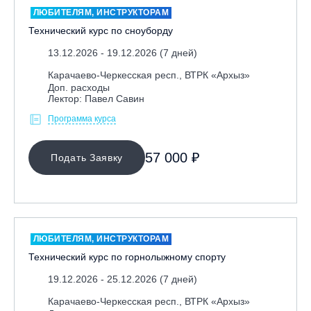
ЛЮБИТЕЛЯМ, ИНСТРУКТОРАМ
Технический курс по сноуборду
13.12.2026 - 19.12.2026 (7 дней)
Карачаево-Черкесская респ., ВТРК «Архыз»
Доп. расходы
Лектор: Павел Савин
Программа курса
МЕСТО ПРОВЕДЕНИЯ
57 000 ₽
Подать Заявку
Байкальск, ГЛЦ «Гора Соболиная»
Беларусь, РГЦ «Силичи»
Владивосток, ГЛЦ «Комета»
Вологодская обл., ГЛК "Ципина гора"
ЛЮБИТЕЛЯМ, ИНСТРУКТОРАМ
Грузия, ГК «Гудаури»
Технический курс по горнолыжному спорту
Дистанционно
19.12.2026 - 25.12.2026 (7 дней)
Екатеринбург, ГЛЦ «Уктус»
Карачаево-Черкесская респ., ВТРК «Архыз»
Ижевск, КАО «Нечкино»