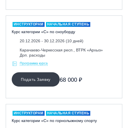
Москва, Парк «Ходынское поле»
Москва, СК «Кант»
Москва, Скалодром "Атмосфера"
ИНСТРУКТОРАМ
НАЧАЛЬНАЯ СТУПЕНЬ
Курс категории «С» по сноуборду
Москва, СЭК «Лата Трэк»
Москва, ул. Олеко Дундича 19/15
20.12.2026 - 30.12.2026 (10 дней)
Московская обл., ВГК «Лисья Гора»
Карачаево-Черкесская респ., ВТРК «Архыз»
Доп. расходы
Московская обл., ГК Леонида Тягачёва
Программа курса
Московская обл., ГЛК «Красная Горка»
Московская обл., п. Чулково, ГК «Гая Северина»
68 000 ₽
Подать Заявку
Московская обл., Сергиев Посад, вейк парк Boardberry
Нижегородская обл., СК «Хабарское»
Новосибирск, ГЛК «Горский»
Пермский край., ГЛЦ «Губаха»
ИНСТРУКТОРАМ
НАЧАЛЬНАЯ СТУПЕНЬ
Пермь, ГК «Жебреи»
Курс категории «С» по горнолыжному спорту
Приморский край, ГЛК «Медвежья Долина»