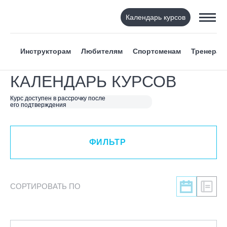
Календарь курсов
ФИЛЬТР
Инструкторам
Любителям
Спортсменам
Тренерам
ВИД СПОРТА
КАЛЕНДАРЬ КУРСОВ
Я ХОЧУ
Курс доступен в рассрочку после
его подтверждения
КАТЕГОРИЯ
ФИЛЬТР
НАПРАВЛЕНИЕ
ЛЕКТОР
СОРТИРОВАТЬ ПО
СРОКИ ПРОВЕДЕНИЯ