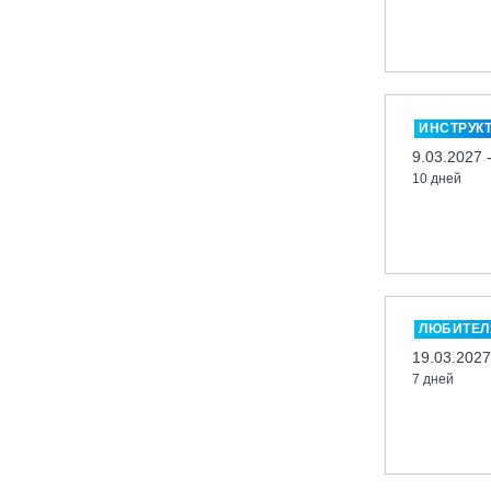
Казань, Город-курорт «Свияжские
холмы»
Карачаево-Черкесская респ., ВТРК
«Архыз»
ИНСТРУК
Кемеровская обл., ГК «Шерегеш»
9.03.2027 
Кировск, ГК «Большой Вудъявр»
10 дней
Китай, Харбин, ГЛЦ «BONSKI»
Комсомольск-на-Амуре, ГЛК
«Холдоми»
Красноярск, ФП «Бобровый лог»
Ленинградская обл., ГЛК «Золотая
ЛЮБИТЕЛ
долина»
19.03.2027
Ленинградская обл., ЦАО «Туутари
7 дней
Парк»
Липецк, ГСК «HILLPARK»
Миасс, ГЛК «Солнечная Долина»