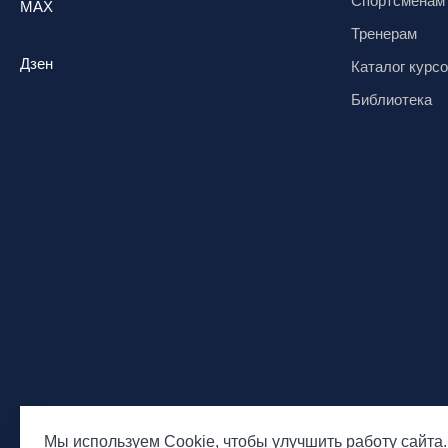
Спортсменам
Сочи, ГК «Роза Хутор»
MAX
Сочи, ГТЦ «Газпром»
Тренерам
Узбекистан, ГКЛЦ «Amirsoy»
Дзен
Каталог курс
Уфа,СШОР ПО БИАТЛОНУ РБ
Библиотека
Челябинская обл., Миасс, Вейк-клуб
«Мастер»
Чусовой, ГК «Такман»
Южно-Сахалинск, СТК «Горный
воздух»
Ярославль, СП «Изгиб»
Мы используем Cookie, чтобы улучшить работу сайта.