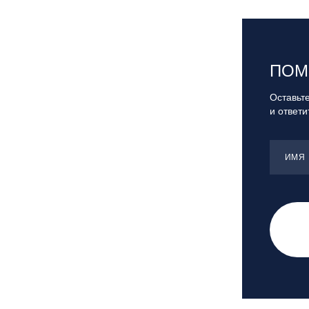
Москва, «Воробьевы Горы»
Москва, Парк «Ходынское поле»
Москва, СК «Кант»
Москва, Скалодром "Атмосфера"
ПОМ
Москва, СЭК «Лата Трэк»
Оставьте
Москва, ул. Олеко Дундича 19/15
и ответ
Московская обл., ВГК «Лисья Гора»
Московская обл., ГК Леонида
ИМЯ
Тягачёва
Московская обл., ГЛК «Красная
Горка»
Московская обл., п. Чулково, ГК
«Гая Северина»
Московская обл., Сергиев Посад,
вейк парк Boardberry
Нижегородская обл., СК
«Хабарское»