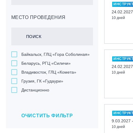
ИНСТРУК
24.02.2027
МЕСТО ПРОВЕДЕНИЯ
10 дней
Байкальск, ГЛЦ «Гора Соболиная»
ИНСТРУК
Беларусь, РГЦ «Силичи»
24.02.2027
Владивосток, ГЛЦ «Комета»
10 дней
Грузия, ГК «Гудаури»
Дистанционно
Екатеринбург, ГЛЦ «Уктус»
Ижевск, КАО «Нечкино»
ИНСТРУК
ОЧИСТИТЬ ФИЛЬТР
Иркутск, ГЛЦ «Олха»
9.03.2027 
Кабардино-Балкарская Респ., ВТРК
10 дней
«Эльбрус»