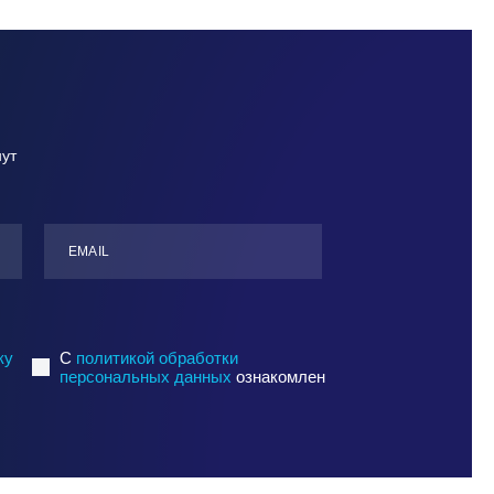
нут
ЕMАIL
ку
C
политикой обработки
персональных данных
ознакомлен