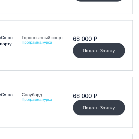
«С» по
Горнолыжный спорт
68 000 ₽
Программа курса
порту
Подать Заявку
«С» по
Сноуборд
68 000 ₽
Программа курса
Подать Заявку