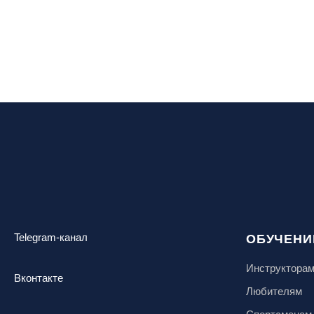
Новосибирск, ГЛК «Горский»
Пермский край., ГЛЦ «Губаха»
Пермь, ГК «Жебреи»
Приморский край, ГЛК «Медвежья
Долина»
Республика Алтай, ВК «Манжерок»
Республика Башкортостан, ГЛЦ
"Банное"
Республика Башкортостан., с.
Новоабзаково, ГЛЦ «Абзаково»
Самара, ГЛК «СОК»
Санкт-Петербург, Всесезонный
Telegram-канал
курорт «Игора»
ОБУЧЕНИ
Санкт-Петербург, Скейт-парк под
Инструктора
мостом Бетанкура
Вконтакте
Любителям
Сочи, ГК «Красная Поляна»