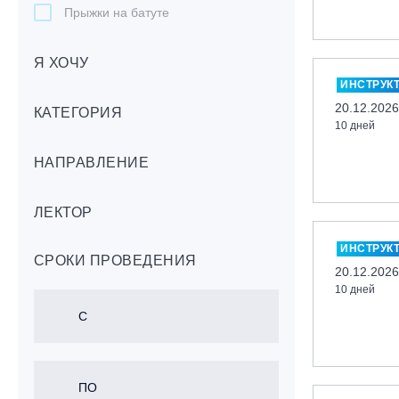
Прыжки на батуте
Скейтбординг
Я ХОЧУ
Лонгбординг
ИНСТРУК
Гребля на каяках,байдарках, САП-
20.12.2026
бордах
КАТЕГОРИЯ
10 дней
Доска с веслом (САП)
НАПРАВЛЕНИЕ
Игровые виды спорта
Лыжный фристайл
ЛЕКТОР
Мечевой бой
Скалолазание
ИНСТРУК
СРОКИ ПРОВЕДЕНИЯ
Телемарк
20.12.2026
10 дней
Теннис