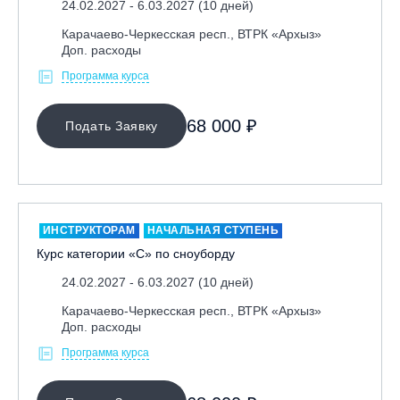
24.02.2027 - 6.03.2027 (10 дней)
Республика Алтай, ВК «Манжерок»
Карачаево-Черкесская респ., ВТРК «Архыз»
Республика Башкортостан, ГЛЦ "Банное"
Доп. расходы
Республика Башкортостан., с. Новоабзаково, ГЛЦ
Программа курса
«Абзаково»
Самара, ГЛК «СОК»
68 000 ₽
Подать Заявку
Санкт-Петербург, Всесезонный курорт «Игора»
Санкт-Петербург, Скейт-парк под мостом Бетанкура
Сочи, ГК «Красная Поляна»
Сочи, ГК «Роза Хутор»
ИНСТРУКТОРАМ
НАЧАЛЬНАЯ СТУПЕНЬ
Курс категории «С» по сноуборду
Сочи, ГТЦ «Газпром»
Узбекистан, ГКЛЦ «Amirsoy»
24.02.2027 - 6.03.2027 (10 дней)
Уфа,СШОР ПО БИАТЛОНУ РБ
Карачаево-Черкесская респ., ВТРК «Архыз»
Доп. расходы
Челябинская обл., Миасс, Вейк-клуб «Мастер»
Программа курса
Чусовой, ГК «Такман»
Южно-Сахалинск, СТК «Горный воздух»