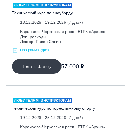
ЛЮБИТЕЛЯМ, ИНСТРУКТОРАМ
Технический курс по сноуборду
13.12.2026 - 19.12.2026 (7 дней)
Карачаево-Черкесская респ., ВТРК «Архыз»
Доп. расходы
Лектор: Павел Савин
Программа курса
МЕСТО ПРОВЕДЕНИЯ
57 000 ₽
Подать Заявку
Байкальск, ГЛЦ «Гора Соболиная»
Беларусь, РГЦ «Силичи»
Владивосток, ГЛЦ «Комета»
Вологодская обл., ГЛК "Ципина гора"
ЛЮБИТЕЛЯМ, ИНСТРУКТОРАМ
Грузия, ГК «Гудаури»
Технический курс по горнолыжному спорту
Дистанционно
19.12.2026 - 25.12.2026 (7 дней)
Екатеринбург, ГЛЦ «Уктус»
Карачаево-Черкесская респ., ВТРК «Архыз»
Ижевск, КАО «Нечкино»