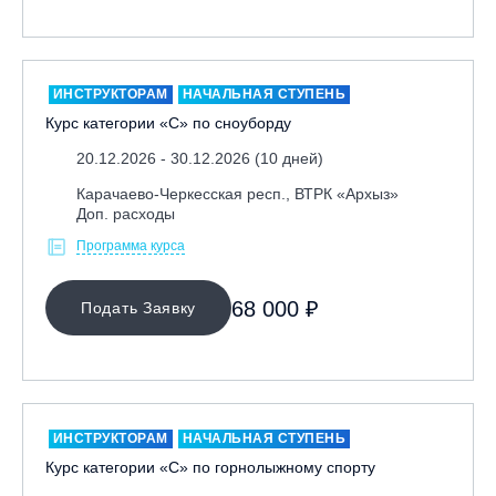
Москва, Парк «Ходынское поле»
Москва, СК «Кант»
Москва, Скалодром "Атмосфера"
ИНСТРУКТОРАМ
НАЧАЛЬНАЯ СТУПЕНЬ
Курс категории «С» по сноуборду
Москва, СЭК «Лата Трэк»
Москва, ул. Олеко Дундича 19/15
20.12.2026 - 30.12.2026 (10 дней)
Московская обл., ВГК «Лисья Гора»
Карачаево-Черкесская респ., ВТРК «Архыз»
Доп. расходы
Московская обл., ГК Леонида Тягачёва
Программа курса
Московская обл., ГЛК «Красная Горка»
Московская обл., п. Чулково, ГК «Гая Северина»
68 000 ₽
Подать Заявку
Московская обл., Сергиев Посад, вейк парк Boardberry
Нижегородская обл., СК «Хабарское»
Новосибирск, ГЛК «Горский»
Пермский край., ГЛЦ «Губаха»
ИНСТРУКТОРАМ
НАЧАЛЬНАЯ СТУПЕНЬ
Пермь, ГК «Жебреи»
Курс категории «С» по горнолыжному спорту
Приморский край, ГЛК «Медвежья Долина»