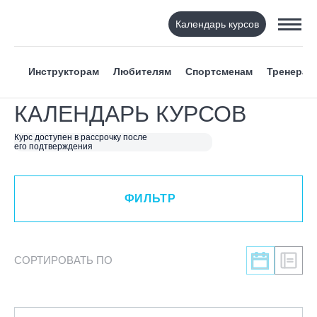
Календарь курсов
ФИЛЬТР
Инструкторам
Любителям
Спортсменам
Тренерам
ВИД СПОРТА
КАЛЕНДАРЬ КУРСОВ
Я ХОЧУ
Курс доступен в рассрочку после
его подтверждения
КАТЕГОРИЯ
ФИЛЬТР
НАПРАВЛЕНИЕ
ЛЕКТОР
СОРТИРОВАТЬ ПО
СРОКИ ПРОВЕДЕНИЯ