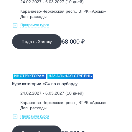
24.02.2027 - 6.03.2027 (10 дней)
Республика Алтай, ВК «Манжерок»
Карачаево-Черкесская респ., ВТРК «Архыз»
Республика Башкортостан, ГЛЦ "Банное"
Доп. расходы
Республика Башкортостан., с. Новоабзаково, ГЛЦ
Программа курса
«Абзаково»
Самара, ГЛК «СОК»
68 000 ₽
Подать Заявку
Санкт-Петербург, Всесезонный курорт «Игора»
Санкт-Петербург, Скейт-парк под мостом Бетанкура
Сочи, ГК «Красная Поляна»
Сочи, ГК «Роза Хутор»
ИНСТРУКТОРАМ
НАЧАЛЬНАЯ СТУПЕНЬ
Курс категории «С» по сноуборду
Сочи, ГТЦ «Газпром»
Узбекистан, ГКЛЦ «Amirsoy»
24.02.2027 - 6.03.2027 (10 дней)
Уфа,СШОР ПО БИАТЛОНУ РБ
Карачаево-Черкесская респ., ВТРК «Архыз»
Доп. расходы
Челябинская обл., Миасс, Вейк-клуб «Мастер»
Программа курса
Чусовой, ГК «Такман»
Южно-Сахалинск, СТК «Горный воздух»