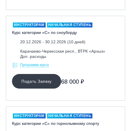
Москва, Парк «Ходынское поле»
Москва, СК «Кант»
Москва, Скалодром "Атмосфера"
ИНСТРУКТОРАМ
НАЧАЛЬНАЯ СТУПЕНЬ
Курс категории «С» по сноуборду
Москва, СЭК «Лата Трэк»
Москва, ул. Олеко Дундича 19/15
20.12.2026 - 30.12.2026 (10 дней)
Московская обл., ВГК «Лисья Гора»
Карачаево-Черкесская респ., ВТРК «Архыз»
Доп. расходы
Московская обл., ГК Леонида Тягачёва
Программа курса
Московская обл., ГЛК «Красная Горка»
Московская обл., п. Чулково, ГК «Гая Северина»
68 000 ₽
Подать Заявку
Московская обл., Сергиев Посад, вейк парк Boardberry
Нижегородская обл., СК «Хабарское»
Новосибирск, ГЛК «Горский»
Пермский край., ГЛЦ «Губаха»
ИНСТРУКТОРАМ
НАЧАЛЬНАЯ СТУПЕНЬ
Пермь, ГК «Жебреи»
Курс категории «С» по горнолыжному спорту
Приморский край, ГЛК «Медвежья Долина»