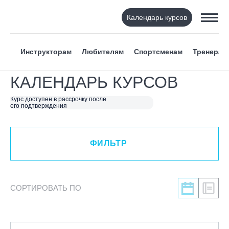
Календарь курсов
ФИЛЬТР
Инструкторам
Любителям
Спортсменам
Тренерам
ВИД СПОРТА
КАЛЕНДАРЬ КУРСОВ
Я ХОЧУ
Курс доступен в рассрочку после
его подтверждения
КАТЕГОРИЯ
ФИЛЬТР
НАПРАВЛЕНИЕ
ЛЕКТОР
СОРТИРОВАТЬ ПО
СРОКИ ПРОВЕДЕНИЯ