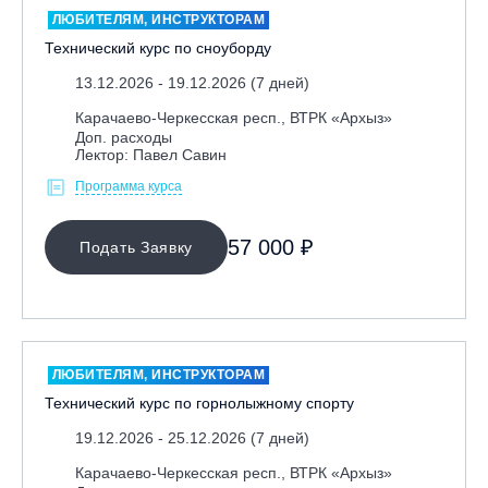
ЛЮБИТЕЛЯМ, ИНСТРУКТОРАМ
Технический курс по сноуборду
13.12.2026 - 19.12.2026 (7 дней)
Карачаево-Черкесская респ., ВТРК «Архыз»
Доп. расходы
Лектор: Павел Савин
Программа курса
МЕСТО ПРОВЕДЕНИЯ
57 000 ₽
Подать Заявку
Байкальск, ГЛЦ «Гора Соболиная»
Беларусь, РГЦ «Силичи»
Владивосток, ГЛЦ «Комета»
Вологодская обл., ГЛК "Ципина гора"
ЛЮБИТЕЛЯМ, ИНСТРУКТОРАМ
Грузия, ГК «Гудаури»
Технический курс по горнолыжному спорту
Дистанционно
19.12.2026 - 25.12.2026 (7 дней)
Екатеринбург, ГЛЦ «Уктус»
Карачаево-Черкесская респ., ВТРК «Архыз»
Ижевск, КАО «Нечкино»