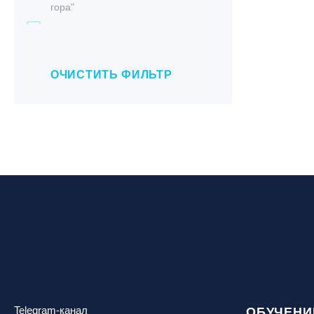
гора"
Матвей Балдин
Грузия, ГК «Гудаури»
Михаил Богомолов
Дистанционно
Ольга Бакша
Екатеринбург, ГЛЦ «Уктус»
ОЧИСТИТЬ ФИЛЬТР
Павел Савин
Ижевск, КАО «Нечкино»
Тумэн Сухуев
Иркутск, ГЛЦ «Олха»
Э.В. Бугаев
Кабардино-Балкарская Респ., ВТРК
Юрий Горелов
«Эльбрус»
Казань, Город-курорт «Свияжские
холмы»
Карачаево-Черкесская респ., ВТРК
«Архыз»
Кемеровская обл., ГК «Шерегеш»
Кировск, ГК «Большой Вудъявр»
Китай, Харбин, ГЛЦ «BONSKI»
Комсомольск-на-Амуре, ГЛК
Telegram-канал
ОБУЧЕНИ