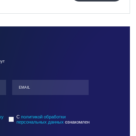
нут
ЕMАIL
ку
C
политикой обработки
персональных данных
ознакомлен