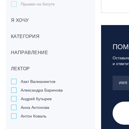
Прыжки на батуте
Скейтбординг
Я ХОЧУ
Лонгбординг
Гребля на каяках,байдарках, САП-
бордах
КАТЕГОРИЯ
Доска с веслом (САП)
ПОМ
НАПРАВЛЕНИЕ
Игровые виды спорта
Оставьте
Лыжный фристайл
и ответ
ЛЕКТОР
Мечевой бой
Скалолазание
Азат Валиахметов
ИМЯ
Телемарк
Александра Баринова
Теннис
Андрей Кутырев
Анна Антонова
Антон Коваль
Вера Васильева