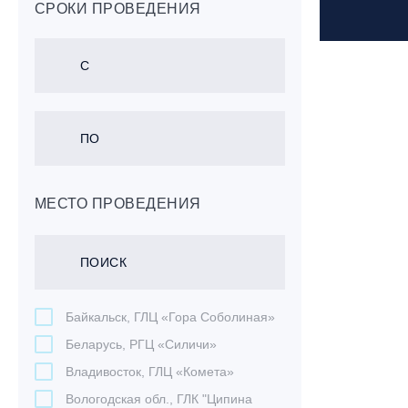
СРОКИ ПРОВЕДЕНИЯ
Григорий Козлов
Даниил Жбанов
Даниил Мироненко
Дмитрий Пашков
Дмитрий Разуваев
Евгений Левашов
Евгений Перовский
МЕСТО ПРОВЕДЕНИЯ
Евгений Чернятьев
Евгений Юрлов
Егор Рудаков
Елена Разуваева
Иван Костарев
Байкальск, ГЛЦ «Гора Соболиная»
Игорь Панасовский
Беларусь, РГЦ «Силичи»
Константин Гончар
Владивосток, ГЛЦ «Комета»
Максим Школьников
Вологодская обл., ГЛК "Ципина