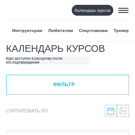
Календарь курсов
ФИЛЬТР
Инструкторам
Любителям
Спортсменам
Тренерам
ВИД СПОРТА
КАЛЕНДАРЬ КУРСОВ
Я ХОЧУ
Курс доступен в рассрочку после
его подтверждения
КАТЕГОРИЯ
ФИЛЬТР
НАПРАВЛЕНИЕ
ЛЕКТОР
СОРТИРОВАТЬ ПО
Азат Валиахметов
Александра Баринова