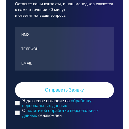
Оставьте ваши контакты, и наш менеджер свяжется
Иван Костарев
с вами в течении 20 минут
Игорь Панасовский
и ответит на ваши вопросы
Константин Гончар
Максим Школьников
ИМЯ
Матвей Балдин
ТЕЛЕФОН
Михаил Богомолов
Ольга Бакша
ЕMАIL
Павел Савин
Тумэн Сухуев
Э.В. Бугаев
Отправить Заявку
Юрий Горелов
Я даю свое согласие на
обработку
персональных данных
СРОКИ ПРОВЕДЕНИЯ
C
политикой обработки персональных
данных
ознакомлен