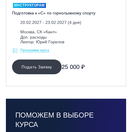
ИНСТРУКТОРАМ
Андрей Кутырев
Подготовка к «С» по горнолыжному спорту
Анна Антонова
20.02.2027 - 23.02.2027 (4 дня)
Антон Коваль
Москва, СК «Кант»
Вера Васильева
Доп. расходы
Григорий Козлов
Лектор: Юрий Горелов
Даниил Жбанов
Программа курса
Даниил Мироненко
25 000 ₽
Подать Заявку
Дмитрий Пашков
Дмитрий Разуваев
Евгений Левашов
Евгений Перовский
Евгений Чернятьев
Евгений Юрлов
ПОМОЖЕМ В ВЫБОРЕ
Егор Рудаков
КУРСА
Елена Разуваева