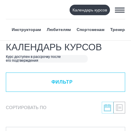
Календарь курсов
ФИЛЬТР
Инструкторам
Любителям
Спортсменам
Тренерам
ВИД СПОРТА
КАЛЕНДАРЬ КУРСОВ
Я ХОЧУ
Курс доступен в рассрочку после
его подтверждения
КАТЕГОРИЯ
ФИЛЬТР
НАПРАВЛЕНИЕ
ЛЕКТОР
СОРТИРОВАТЬ ПО
СРОКИ ПРОВЕДЕНИЯ