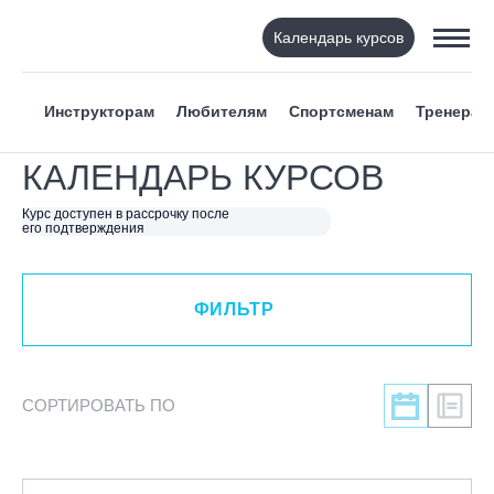
Календарь курсов
ФИЛЬТР
Инструкторам
Любителям
Спортсменам
Тренерам
ВИД СПОРТА
КАЛЕНДАРЬ КУРСОВ
Я ХОЧУ
Курс доступен в рассрочку после
его подтверждения
КАТЕГОРИЯ
ФИЛЬТР
НАПРАВЛЕНИЕ
ЛЕКТОР
СОРТИРОВАТЬ ПО
СРОКИ ПРОВЕДЕНИЯ