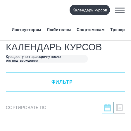
Календарь курсов
ФИЛЬТР
Инструкторам
Любителям
Спортсменам
Тренерам
ВИД СПОРТА
КАЛЕНДАРЬ КУРСОВ
Я ХОЧУ
Курс доступен в рассрочку после
его подтверждения
КАТЕГОРИЯ
ФИЛЬТР
НАПРАВЛЕНИЕ
ЛЕКТОР
СОРТИРОВАТЬ ПО
СРОКИ ПРОВЕДЕНИЯ