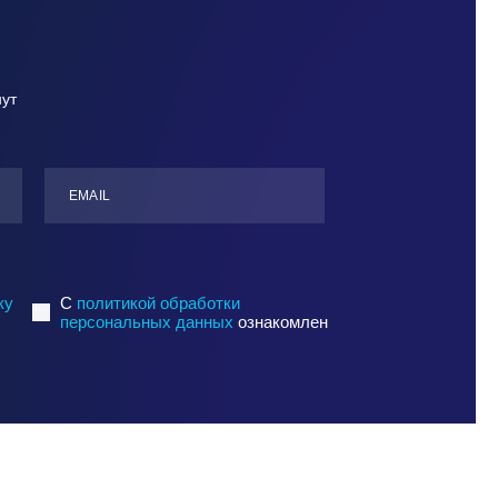
нут
ЕMАIL
ку
C
политикой обработки
персональных данных
ознакомлен