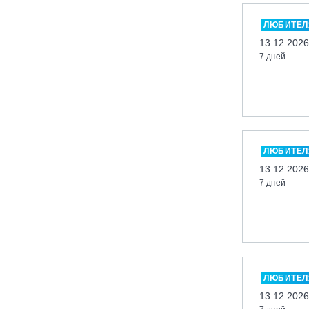
«Холдоми»
Красноярск, ФП «Бобровый лог»
ЛЮБИТЕЛ
13.12.2026
Ленинградская обл., ГЛК «Золотая
долина»
7 дней
Ленинградская обл., ЦАО «Туутари
Парк»
Липецк, ГСК «HILLPARK»
Миасс, ГЛК «Солнечная Долина»
ЛЮБИТЕЛ
Мончегорск, ГК «ЛАПАРК»
13.12.2026
Москва, «Воробьевы Горы»
7 дней
Москва, Парк «Ходынское поле»
Москва, СК «Кант»
Москва, Скалодром "Атмосфера"
Москва, СЭК «Лата Трэк»
Москва, ул. Олеко Дундича 19/15
ЛЮБИТЕЛ
13.12.2026
Московская обл., ВГК «Лисья Гора»