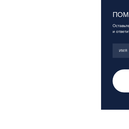
"Банное"
Республика Башкортостан., с.
ПОМ
Новоабзаково, ГЛЦ «Абзаково»
Самара, ГЛК «СОК»
Оставьте
и ответ
Санкт-Петербург, Всесезонный
курорт «Игора»
Санкт-Петербург, Скейт-парк под
ИМЯ
мостом Бетанкура
Сочи, ГК «Красная Поляна»
Сочи, ГК «Роза Хутор»
Сочи, ГТЦ «Газпром»
Узбекистан, ГКЛЦ «Amirsoy»
Уфа,СШОР ПО БИАТЛОНУ РБ
Челябинская обл., Миасс, Вейк-клуб
«Мастер»
Чусовой, ГК «Такман»
Южно-Сахалинск, СТК «Горный