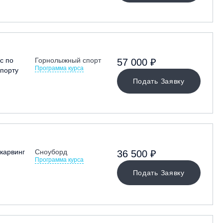
с по
Горнолыжный спорт
57 000 ₽
Программа курса
порту
Подать Заявку
карвинг
Сноуборд
36 500 ₽
Программа курса
Подать Заявку