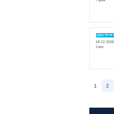
7 дней
Московская обл., ГК Леонида
Тягачёва
Московская обл., ГЛК «Красная
Горка»
Московская обл., п. Чулково, ГК
«Гая Северина»
ИНСТРУК
Московская обл., Сергиев Посад,
18.12.2026
вейк парк Boardberry
3 дня
Нижегородская обл., СК
«Хабарское»
Новосибирск, ГЛК «Горский»
Пермский край., ГЛЦ «Губаха»
Пермь, ГК «Жебреи»
1
2
Приморский край, ГЛК «Медвежья
Долина»
Республика Алтай, ВК «Манжерок»
Республика Башкортостан, ГЛЦ