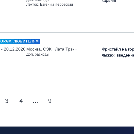
карвинг
Лектор: Евгений Перовский
ТОРАМ, ЛЮБИТЕЛЯМ
 - 20.12.2026
Москва, СЭК «Лата Трэк»
Фристайл на го
Доп. расходы
лыжах: введени
3
4
...
9