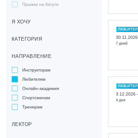
Прыжки на батуте
Скейтбординг
Я ХОЧУ
Лонгбординг
ЛЮБИТЕЛ
Гребля на каяках,байдарках, САП-
30.11.2026
бордах
КАТЕГОРИЯ
7 дней
Доска с веслом (САП)
НАПРАВЛЕНИЕ
Игровые виды спорта
Лыжный фристайл
Инструкторам
Мечевой бой
Любителям
Скалолазание
ЛЮБИТЕЛ
Онлайн-академия
Телемарк
3.12.2026 
Спортсменам
4 дня
Теннис
Тренерам
ЛЕКТОР