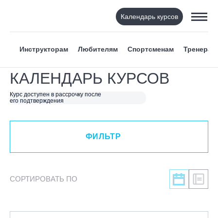
Календарь курсов
ФИЛЬТР
Инструкторам
Любителям
Спортсменам
Тренерам
ВИД СПОРТА
КАЛЕНДАРЬ КУРСОВ
Я ХОЧУ
Курс доступен в рассрочку после
его подтверждения
КАТЕГОРИЯ
ФИЛЬТР
НАПРАВЛЕНИЕ
Инструкторам
СОРТИРОВАТЬ ПО
Любителям
Онлайн-академия
Спортсменам