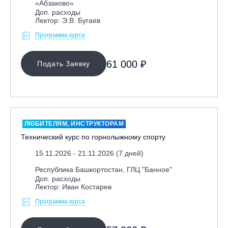
«Абзаково»
Альпинкурс
Доп. расходы
Ассистент
Лектор: Э.В. Бугаев
Вечерние курсы
Программа курса
Детский инструктор
61 000 ₽
Подать Заявку
Лекторский сбор «В»
Лекторский сбор «С»
Лига мечты
Подготовительные курсы
ЛЮБИТЕЛЯМ, ИНСТРУКТОРАМ
Профессиональная переподготовка
Технический курс по горнолыжному спорту
РС Alpine slalom
15.11.2026 - 21.11.2026 (7 дней)
РС freeskate
Республика Башкортостан, ГЛЦ "Банное"
РС freestyle park
Доп. расходы
Лектор: Иван Костарев
РС freestyle slalom
Программа курса
РС speed slalom
СБ фристайл-парк