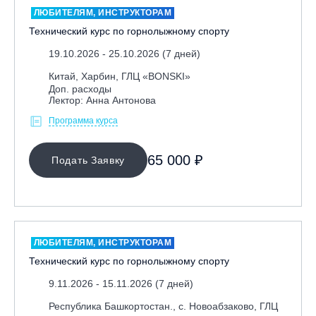
Игровые виды спорта
ЛЮБИТЕЛЯМ, ИНСТРУКТОРАМ
Лыжный фристайл
Технический курс по горнолыжному спорту
Мечевой бой
19.10.2026 - 25.10.2026 (7 дней)
Скалолазание
Китай, Харбин, ГЛЦ «BONSKI»
Доп. расходы
Телемарк
Лектор: Анна Антонова
Теннис
Программа курса
Я ХОЧУ
65 000 ₽
Подать Заявку
КАТЕГОРИЯ
C
B-basic
ЛЮБИТЕЛЯМ, ИНСТРУКТОРАМ
B
Технический курс по горнолыжному спорту
A
9.11.2026 - 15.11.2026 (7 дней)
UPS
Республика Башкортостан., с. Новоабзаково, ГЛЦ