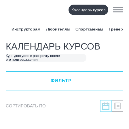
Календарь курсов
ФИЛЬТР
Инструкторам
Любителям
Спортсменам
Тренерам
ВИД СПОРТА
КАЛЕНДАРЬ КУРСОВ
Горнолыжный спорт
Курс доступен в рассрочку после
его подтверждения
Сноуборд
Вейкборд - электротяга
Роллер спорт
ФИЛЬТР
Прыжки на батуте
Скейтбординг
Лонгбординг
СОРТИРОВАТЬ ПО
Гребля на каяках,байдарках, САП-бордах
Доска с веслом (САП)