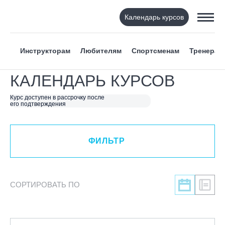
Календарь курсов
ФИЛЬТР
Инструкторам
Любителям
Спортсменам
Тренерам
ВИД СПОРТА
КАЛЕНДАРЬ КУРСОВ
Я ХОЧУ
Курс доступен в рассрочку после
его подтверждения
КАТЕГОРИЯ
ФИЛЬТР
НАПРАВЛЕНИЕ
Инструкторам
СОРТИРОВАТЬ ПО
Любителям
Онлайн-академия
Спортсменам