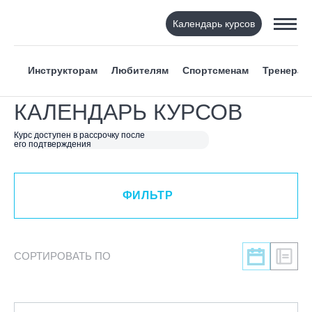
Календарь курсов
ФИЛЬТР
Инструкторам
Любителям
Спортсменам
Тренерам
ВИД СПОРТА
КАЛЕНДАРЬ КУРСОВ
Я ХОЧУ
Курс доступен в рассрочку после
его подтверждения
КАТЕГОРИЯ
ФИЛЬТР
НАПРАВЛЕНИЕ
Инструкторам
СОРТИРОВАТЬ ПО
Любителям
Онлайн-академия
Спортсменам