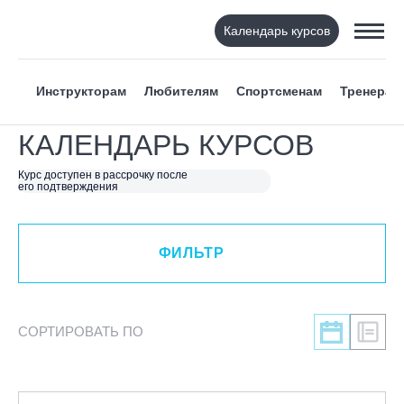
Календарь курсов
ФИЛЬТР
Инструкторам
Любителям
Спортсменам
Тренерам
ВИД СПОРТА
КАЛЕНДАРЬ КУРСОВ
Я ХОЧУ
Курс доступен в рассрочку после
его подтверждения
КАТЕГОРИЯ
ФИЛЬТР
НАПРАВЛЕНИЕ
Инструкторам
СОРТИРОВАТЬ ПО
Любителям
Онлайн-академия
Спортсменам