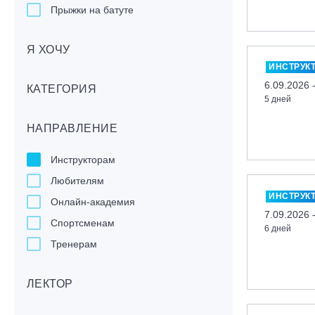
Прыжки на батуте
Скейтбординг
Я ХОЧУ
Лонгбординг
ИНСТРУК
Гребля на каяках,байдарках, САП-
6.09.2026 
бордах
КАТЕГОРИЯ
5 дней
Доска с веслом (САП)
НАПРАВЛЕНИЕ
Игровые виды спорта
Лыжный фристайл
Инструкторам
Мечевой бой
Любителям
Скалолазание
ИНСТРУК
Онлайн-академия
Телемарк
7.09.2026 
Спортсменам
6 дней
Теннис
Тренерам
ЛЕКТОР