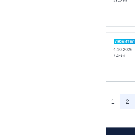
31 дней
Горка»
Московская обл., п. Чулково, ГК
«Гая Северина»
Московская обл., Сергиев Посад,
вейк парк Boardberry
Нижегородская обл., СК
ЛЮБИТЕЛ
«Хабарское»
4.10.2026 
Новосибирск, ГЛК «Горский»
7 дней
Пермский край., ГЛЦ «Губаха»
Пермь, ГК «Жебреи»
Приморский край, ГЛК «Медвежья
Долина»
Республика Алтай, ВК «Манжерок»
1
2
Республика Башкортостан, ГЛЦ
"Банное"
Республика Башкортостан., с.
Новоабзаково, ГЛЦ «Абзаково»