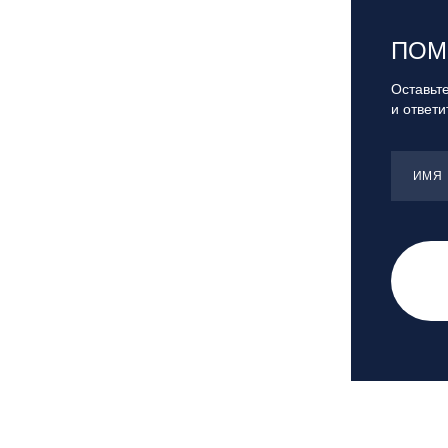
Самара, ГЛК «СОК»
Санкт-Петербург, Всесезонный
ПОМ
курорт «Игора»
Санкт-Петербург, Скейт-парк под
Оставьте
мостом Бетанкура
и ответ
Сочи, ГК «Красная Поляна»
Сочи, ГК «Роза Хутор»
ИМЯ
Сочи, ГТЦ «Газпром»
Узбекистан, ГКЛЦ «Amirsoy»
Уфа,СШОР ПО БИАТЛОНУ РБ
Челябинская обл., Миасс, Вейк-клуб
«Мастер»
Чусовой, ГК «Такман»
Южно-Сахалинск, СТК «Горный
воздух»
Ярославль, СП «Изгиб»