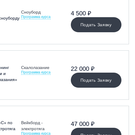
Сноуборд
4 500 ₽
Программа курса
сноуборду
Подать Заявку
енинг
Скалолазание
22 000 ₽
Программа курса
и и
лазания»
Подать Заявку
«С» по
Вейкборд -
47 000 ₽
ктротяга
электротяга
Программа курса