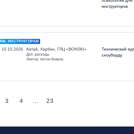
психология для
инструкторов
ЯМ, ИНСТРУКТОРАМ
- 10.10.2026
Китай, Харбин, ГЛЦ «BONSKI»
Технический кур
Доп. расходы
сноуборду
Лектор: Антон Коваль
3
4
...
23