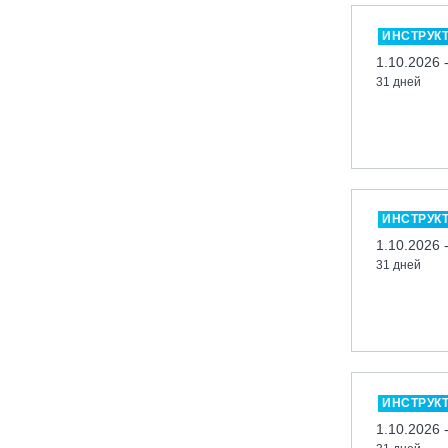
Ленинградская обл., ГЛК «Золотая
долина»
ИНСТРУК
1.10.2026 
Ленинградская обл., ЦАО «Туутари
Парк»
31 дней
Липецк, ГСК «HILLPARK»
Миасс, ГЛК «Солнечная Долина»
Москва, «Воробьевы Горы»
Москва, Парк «Ходынское поле»
ИНСТРУК
Москва, СК «Кант»
1.10.2026 
Москва, Скалодром "Атмосфера"
31 дней
Москва, СЭК «Лата Трэк»
Москва, ул. Олеко Дундича 19/15
Московская обл., ВГК «Лисья Гора»
Московская обл., ГК Леонида
Тягачёва
ИНСТРУК
1.10.2026 
Московская обл., ГЛК «Красная