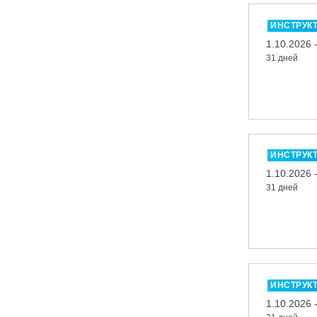
«Холдоми»
Красноярск, ФП «Бобровый лог»
ИНСТРУК
1.10.2026 
Ленинградская обл., ГЛК «Золотая
долина»
31 дней
Ленинградская обл., ЦАО «Туутари
Парк»
Липецк, ГСК «HILLPARK»
Миасс, ГЛК «Солнечная Долина»
ИНСТРУК
Мончегорск, ГК «ЛАПАРК»
1.10.2026 
Москва, «Воробьевы Горы»
31 дней
Москва, Парк «Ходынское поле»
Москва, СК «Кант»
Москва, Скалодром "Атмосфера"
Москва, СЭК «Лата Трэк»
Москва, ул. Олеко Дундича 19/15
ИНСТРУК
1.10.2026 
Московская обл., ВГК «Лисья Гора»