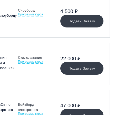
Сноуборд
4 500 ₽
Программа курса
сноуборду
Подать Заявку
енинг
Скалолазание
22 000 ₽
Программа курса
и и
лазания»
Подать Заявку
«С» по
Вейкборд -
47 000 ₽
ктротяга
электротяга
Программа курса