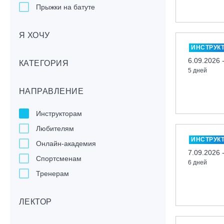
Прыжки на батуте
Скейтбординг
Я ХОЧУ
Лонгбординг
ИНСТРУК
Гребля на каяках,байдарках, САП-
6.09.2026 
бордах
КАТЕГОРИЯ
5 дней
Доска с веслом (САП)
НАПРАВЛЕНИЕ
Игровые виды спорта
Лыжный фристайл
Инструкторам
Мечевой бой
Любителям
Скалолазание
ИНСТРУК
Онлайн-академия
Телемарк
7.09.2026 
Спортсменам
6 дней
Теннис
Тренерам
ЛЕКТОР