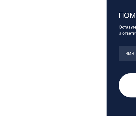
"Банное"
Республика Башкортостан., с.
ПОМ
Новоабзаково, ГЛЦ «Абзаково»
Самара, ГЛК «СОК»
Оставьте
и ответ
Санкт-Петербург, Всесезонный
курорт «Игора»
Санкт-Петербург, Скейт-парк под
ИМЯ
мостом Бетанкура
Сочи, ГК «Красная Поляна»
Сочи, ГК «Роза Хутор»
Сочи, ГТЦ «Газпром»
Узбекистан, ГКЛЦ «Amirsoy»
Уфа,СШОР ПО БИАТЛОНУ РБ
Челябинская обл., Миасс, Вейк-клуб
«Мастер»
Чусовой, ГК «Такман»
Южно-Сахалинск, СТК «Горный