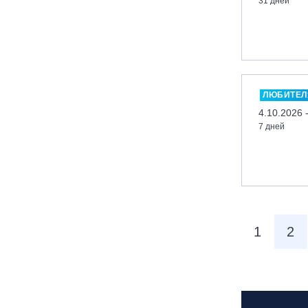
31 дней
Московская обл., ГК Леонида
Тягачёва
Московская обл., ГЛК «Красная
Горка»
Московская обл., п. Чулково, ГК
«Гая Северина»
ЛЮБИТЕЛ
Московская обл., Сергиев Посад,
4.10.2026 
вейк парк Boardberry
7 дней
Нижегородская обл., СК
«Хабарское»
Новосибирск, ГЛК «Горский»
Пермский край., ГЛЦ «Губаха»
Пермь, ГК «Жебреи»
1
2
Приморский край, ГЛК «Медвежья
Долина»
Республика Алтай, ВК «Манжерок»
Республика Башкортостан, ГЛЦ