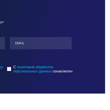
нут
ЕMАIL
ку
C
политикой обработки
персональных данных
ознакомлен