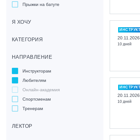
Прыжки на батуте
Скейтбординг
Я ХОЧУ
Лонгбординг
ИНСТРУК
Гребля на каяках,байдарках, САП-
20.11.2026
бордах
КАТЕГОРИЯ
10 дней
Доска с веслом (САП)
НАПРАВЛЕНИЕ
Игровые виды спорта
Лыжный фристайл
Инструкторам
Мечевой бой
Любителям
Скалолазание
ИНСТРУК
Онлайн-академия
Телемарк
20.11.2026
Спортсменам
10 дней
Теннис
Тренерам
ЛЕКТОР