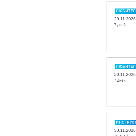
«Холдоми»
Красноярск, ФП «Бобровый лог»
ЛЮБИТЕЛ
29.11.2026
Ленинградская обл., ГЛК «Золотая
долина»
7 дней
Ленинградская обл., ЦАО «Туутари
Парк»
Липецк, ГСК «HILLPARK»
Миасс, ГЛК «Солнечная Долина»
ЛЮБИТЕЛ
Мончегорск, ГК «ЛАПАРК»
30.11.2026
Москва, «Воробьевы Горы»
7 дней
Москва, Парк «Ходынское поле»
Москва, СК «Кант»
Москва, Скалодром "Атмосфера"
Москва, СЭК «Лата Трэк»
Москва, ул. Олеко Дундича 19/15
ИНСТРУК
30.11.2026
Московская обл., ВГК «Лисья Гора»