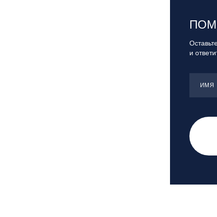
"Банное"
Республика Башкортостан., с.
ПОМ
Новоабзаково, ГЛЦ «Абзаково»
Самара, ГЛК «СОК»
Оставьте
и ответ
Санкт-Петербург, Всесезонный
курорт «Игора»
Санкт-Петербург, Скейт-парк под
ИМЯ
мостом Бетанкура
Сочи, ГК «Красная Поляна»
Сочи, ГК «Роза Хутор»
Сочи, ГТЦ «Газпром»
Узбекистан, ГКЛЦ «Amirsoy»
Уфа,СШОР ПО БИАТЛОНУ РБ
Челябинская обл., Миасс, Вейк-клуб
«Мастер»
Чусовой, ГК «Такман»
Южно-Сахалинск, СТК «Горный