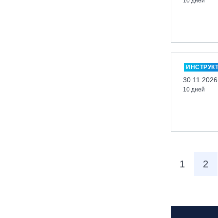
10 дней
Московская обл., ГК Леонида
Тягачёва
Московская обл., ГЛК «Красная
Горка»
Московская обл., п. Чулково, ГК
«Гая Северина»
ИНСТРУК
Московская обл., Сергиев Посад,
30.11.2026
вейк парк Boardberry
10 дней
Нижегородская обл., СК
«Хабарское»
Новосибирск, ГЛК «Горский»
Пермский край., ГЛЦ «Губаха»
Пермь, ГК «Жебреи»
1
2
Приморский край, ГЛК «Медвежья
Долина»
Республика Алтай, ВК «Манжерок»
Республика Башкортостан, ГЛЦ