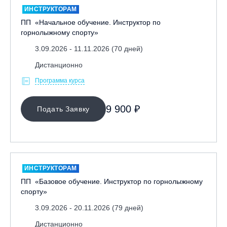
Игровые виды спорта
ИНСТРУКТОРАМ
Лыжный фристайл
ПП «Начальное обучение. Инструктор по
горнолыжному спорту»
Мечевой бой
3.09.2026 - 11.11.2026 (70 дней)
Скалолазание
Телемарк
Дистанционно
Теннис
Программа курса
Я ХОЧУ
9 900 ₽
Подать Заявку
КАТЕГОРИЯ
НАПРАВЛЕНИЕ
ИНСТРУКТОРАМ
ПП «Базовое обучение. Инструктор по горнолыжному
Инструкторам
спорту»
Любителям
3.09.2026 - 20.11.2026 (79 дней)
Онлайн-академия
Дистанционно