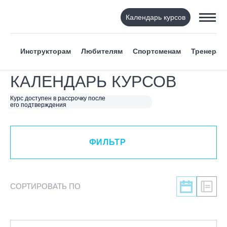
Календарь курсов
ФИЛЬТР
Инструкторам
Любителям
Спортсменам
Тренерам
ВИД СПОРТА
КАЛЕНДАРЬ КУРСОВ
Горнолыжный спорт
Курс доступен в рассрочку после
его подтверждения
Сноуборд
Вейкборд - электротяга
Роллер спорт
ФИЛЬТР
Прыжки на батуте
Скейтбординг
Лонгбординг
СОРТИРОВАТЬ ПО
Гребля на каяках,байдарках, САП-бордах
Доска с веслом (САП)