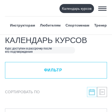
Календарь курсов
ФИЛЬТР
Инструкторам
Любителям
Спортсменам
Тренерам
ВИД СПОРТА
КАЛЕНДАРЬ КУРСОВ
Я ХОЧУ
Курс доступен в рассрочку после
его подтверждения
КАТЕГОРИЯ
ФИЛЬТР
НАПРАВЛЕНИЕ
ЛЕКТОР
СОРТИРОВАТЬ ПО
СРОКИ ПРОВЕДЕНИЯ