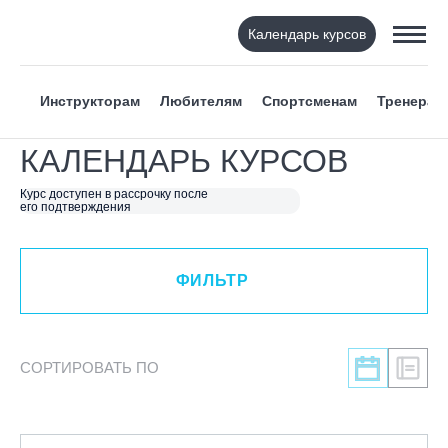
Календарь курсов
ФИЛЬТР
Инструкторам
Любителям
Спортсменам
Тренерам
ВИД СПОРТА
КАЛЕНДАРЬ КУРСОВ
Я ХОЧУ
Курс доступен в рассрочку после
его подтверждения
КАТЕГОРИЯ
ФИЛЬТР
НАПРАВЛЕНИЕ
ЛЕКТОР
СОРТИРОВАТЬ ПО
СРОКИ ПРОВЕДЕНИЯ