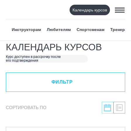
Календарь курсов
ФИЛЬТР
Инструкторам
Любителям
Спортсменам
Тренерам
ВИД СПОРТА
КАЛЕНДАРЬ КУРСОВ
Я ХОЧУ
Курс доступен в рассрочку после
его подтверждения
КАТЕГОРИЯ
ФИЛЬТР
НАПРАВЛЕНИЕ
ЛЕКТОР
СОРТИРОВАТЬ ПО
СРОКИ ПРОВЕДЕНИЯ