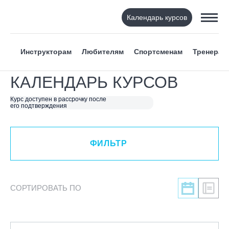
Календарь курсов
ФИЛЬТР
Инструкторам
Любителям
Спортсменам
Тренерам
ВИД СПОРТА
КАЛЕНДАРЬ КУРСОВ
Я ХОЧУ
Курс доступен в рассрочку после
его подтверждения
КАТЕГОРИЯ
ФИЛЬТР
НАПРАВЛЕНИЕ
ЛЕКТОР
СОРТИРОВАТЬ ПО
СРОКИ ПРОВЕДЕНИЯ