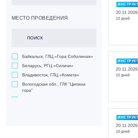
ИНСТРУК
20.11.2026
МЕСТО ПРОВЕДЕНИЯ
10 дней
Байкальск, ГЛЦ «Гора Соболиная»
ИНСТРУК
Беларусь, РГЦ «Силичи»
20.11.2026
Владивосток, ГЛЦ «Комета»
10 дней
Вологодская обл., ГЛК "Ципина
гора"
Грузия, ГК «Гудаури»
Дистанционно
ИНСТРУК
Екатеринбург, ГЛЦ «Уктус»
20.11.2026
Ижевск, КАО «Нечкино»
10 дней
Иркутск, ГЛЦ «Олха»