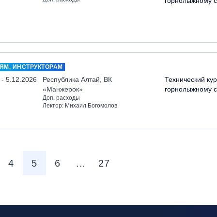
горнолыжному с
ЯМ, ИНСТРУКТОРАМ
 - 5.12.2026
Республика Алтай, ВК
Технический кур
«Манжерок»
горнолыжному с
Доп. расходы
Лектор: Михаил Богомолов
4
5
6
...
27