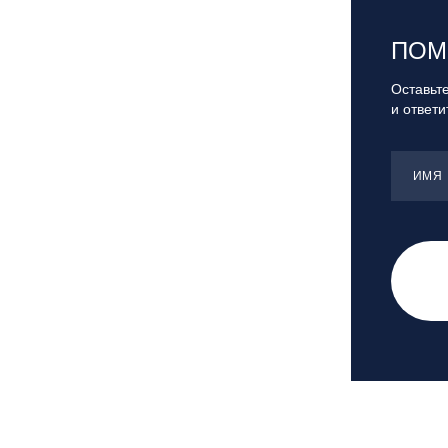
Санкт-Петербург, Скейт-парк под
мостом Бетанкура
ПОМ
Сочи, ГК «Красная Поляна»
Сочи, ГК «Роза Хутор»
Оставьте
и ответ
Сочи, ГТЦ «Газпром»
Узбекистан, ГКЛЦ «Amirsoy»
Уфа,СШОР ПО БИАТЛОНУ РБ
ИМЯ
Челябинская обл., Миасс, Вейк-клуб
«Мастер»
Чусовой, ГК «Такман»
Южно-Сахалинск, СТК «Горный
воздух»
Ярославль, СП «Изгиб»