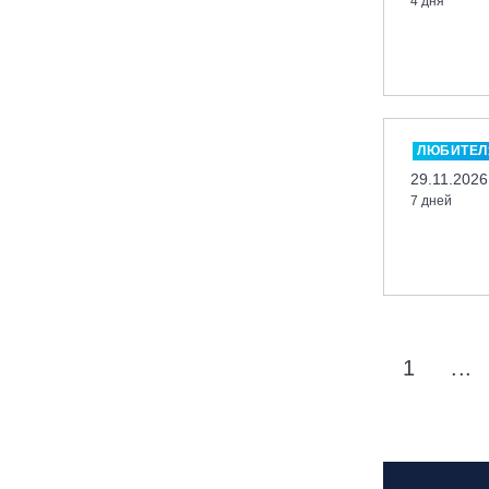
4 дня
вейк парк Boardberry
Нижегородская обл., СК
«Хабарское»
Новосибирск, ГЛК «Горский»
Пермский край., ГЛЦ «Губаха»
ЛЮБИТЕЛ
Пермь, ГК «Жебреи»
29.11.2026
7 дней
Приморский край, ГЛК «Медвежья
Долина»
Республика Алтай, ВК «Манжерок»
Республика Башкортостан, ГЛЦ
"Банное"
Республика Башкортостан., с.
1
...
Новоабзаково, ГЛЦ «Абзаково»
Самара, ГЛК «СОК»
Санкт-Петербург, Всесезонный
курорт «Игора»