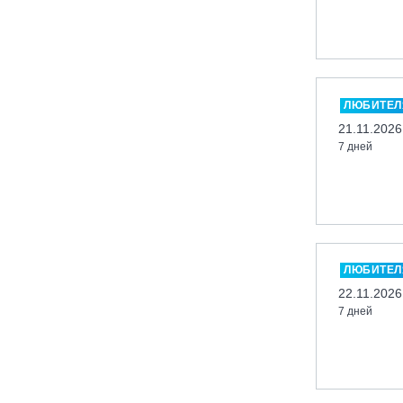
Кабардино-Балкарская Респ., ВТРК
«Эльбрус»
Казань, Город-курорт «Свияжские
холмы»
ЛЮБИТЕЛ
Карачаево-Черкесская респ., ВТРК
21.11.2026
«Архыз»
7 дней
Кемеровская обл., ГК «Шерегеш»
Кировск, ГК «Большой Вудъявр»
Китай, Харбин, ГЛЦ «BONSKI»
Комсомольск-на-Амуре, ГЛК
«Холдоми»
ЛЮБИТЕЛ
Красноярск, ФП «Бобровый лог»
22.11.2026
Ленинградская обл., ГЛК «Золотая
7 дней
долина»
Ленинградская обл., ЦАО «Туутари
Парк»
Липецк, ГСК «HILLPARK»