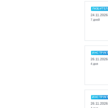
Миасс, ГЛК «Солнечная Долина»
ЛЮБИТЕЛ
Мончегорск, ГК «ЛАПАРК»
24.11.2026
7 дней
Москва, «Воробьевы Горы»
Москва, Парк «Ходынское поле»
Москва, СК «Кант»
Москва, Скалодром "Атмосфера"
Москва, СЭК «Лата Трэк»
ИНСТРУК
Москва, ул. Олеко Дундича 19/15
26.11.2026
4 дня
Московская обл., ВГК «Лисья Гора»
Московская обл., ГК Леонида
Тягачёва
Московская обл., ГЛК «Красная
Горка»
Московская обл., п. Чулково, ГК
ИНСТРУК
«Гая Северина»
26.11.2026
Московская обл., Сергиев Посад,