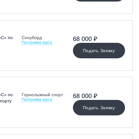
«С» по
Сноуборд
68 000 ₽
Программа курса
Подать Заявку
«С» по
Горнолыжный спорт
68 000 ₽
Программа курса
порту
Подать Заявку