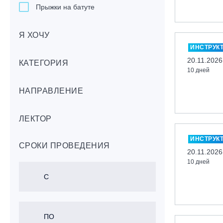
Прыжки на батуте
Скейтбординг
Я ХОЧУ
Лонгбординг
ИНСТРУК
Гребля на каяках,байдарках, САП-
20.11.2026
бордах
КАТЕГОРИЯ
10 дней
Доска с веслом (САП)
НАПРАВЛЕНИЕ
Игровые виды спорта
Лыжный фристайл
ЛЕКТОР
Мечевой бой
Скалолазание
ИНСТРУК
СРОКИ ПРОВЕДЕНИЯ
Телемарк
20.11.2026
10 дней
Теннис