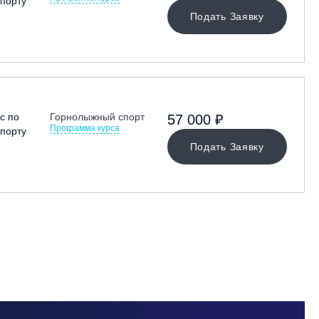
порту
Подать Заявку
с по
Горнолыжный спорт
57 000 ₽
Программа курса
порту
Подать Заявку