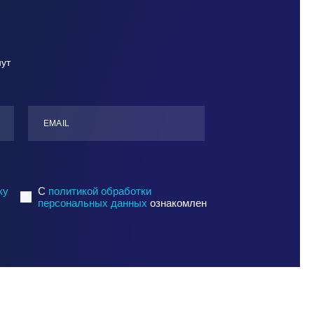
нут
ЕMАIL
ку
C
политикой обработки
персональных данных
ознакомлен