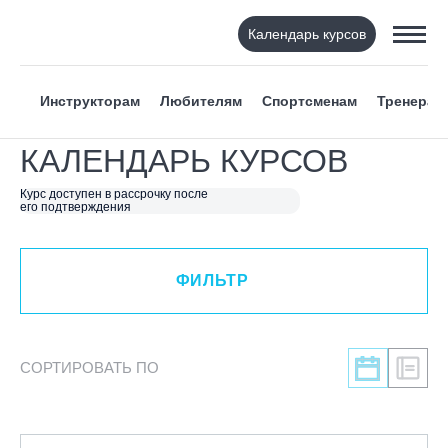
Календарь курсов
ФИЛЬТР
Инструкторам
Любителям
Спортсменам
Тренерам
ВИД СПОРТА
КАЛЕНДАРЬ КУРСОВ
Я ХОЧУ
Курс доступен в рассрочку после
его подтверждения
КАТЕГОРИЯ
ФИЛЬТР
НАПРАВЛЕНИЕ
ЛЕКТОР
СОРТИРОВАТЬ ПО
СРОКИ ПРОВЕДЕНИЯ