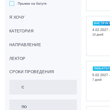
Прыжки на батуте
Скейтбординг
Я ХОЧУ
Лонгбординг
ИНСТРУК
Гребля на каяках,байдарках, САП-
4.02.2027 
бордах
КАТЕГОРИЯ
10 дней
Доска с веслом (САП)
НАПРАВЛЕНИЕ
Игровые виды спорта
Лыжный фристайл
ЛЕКТОР
Мечевой бой
Скалолазание
ЛЮБИТЕЛ
СРОКИ ПРОВЕДЕНИЯ
Телемарк
5.02.2027 
7 дней
Теннис