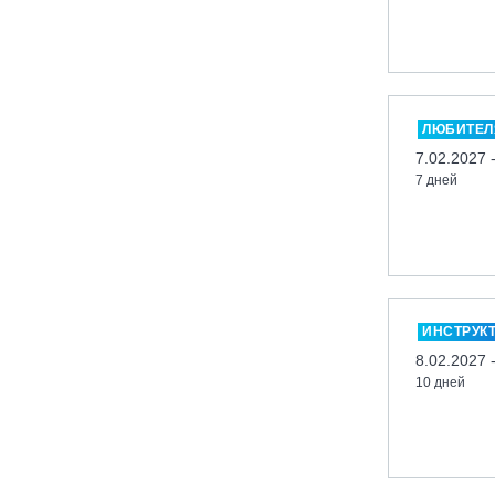
Кабардино-Балкарская Респ., ВТРК
«Эльбрус»
Казань, Город-курорт «Свияжские
холмы»
ЛЮБИТЕЛ
Карачаево-Черкесская респ., ВТРК
7.02.2027 
«Архыз»
7 дней
Кемеровская обл., ГК «Шерегеш»
Кировск, ГК «Большой Вудъявр»
Китай, Харбин, ГЛЦ «BONSKI»
Комсомольск-на-Амуре, ГЛК
«Холдоми»
ИНСТРУК
Красноярск, ФП «Бобровый лог»
8.02.2027 
Ленинградская обл., ГЛК «Золотая
10 дней
долина»
Ленинградская обл., ЦАО «Туутари
Парк»
Липецк, ГСК «HILLPARK»