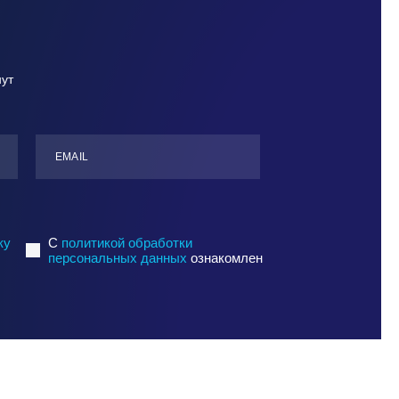
нут
ЕMАIL
ку
C
политикой обработки
персональных данных
ознакомлен