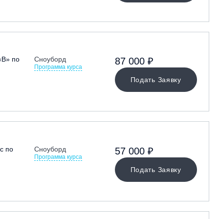
«В» по
Сноуборд
87 000 ₽
Программа курса
Подать Заявку
с по
Сноуборд
57 000 ₽
Программа курса
Подать Заявку