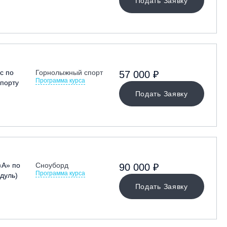
Подать Заявку
с по
Горнолыжный спорт
57 000 ₽
Программа курса
порту
Подать Заявку
«А» по
Сноуборд
90 000 ₽
Программа курса
дуль)
Подать Заявку