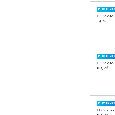
Миасс, ГЛК «Солнечная Долина»
ИНСТРУК
Мончегорск, ГК «ЛАПАРК»
10.02.2027
6 дней
Москва, «Воробьевы Горы»
Москва, Парк «Ходынское поле»
Москва, СК «Кант»
Москва, Скалодром "Атмосфера"
Москва, СЭК «Лата Трэк»
ИНСТРУК
Москва, ул. Олеко Дундича 19/15
10.02.2027
10 дней
Московская обл., ВГК «Лисья Гора»
Московская обл., ГК Леонида
Тягачёва
Московская обл., ГЛК «Красная
Горка»
Московская обл., п. Чулково, ГК
ИНСТРУК
«Гая Северина»
11.02.2027
Московская обл., Сергиев Посад,