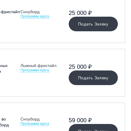
-фристайл
Сноуборд
25 000 ₽
Программа курса
Подать Заявку
рных
Лыжный фристайл
25 000 ₽
Программа курса
е
Подать Заявку
 во
Сноуборд
59 000 ₽
Программа курса
борд