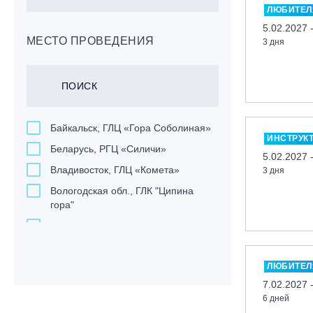
ЛЮБИТЕЛ
5.02.2027 
МЕСТО ПРОВЕДЕНИЯ
3 дня
Байкальск, ГЛЦ «Гора Соболиная»
ИНСТРУК
Беларусь, РГЦ «Силичи»
5.02.2027 
Владивосток, ГЛЦ «Комета»
3 дня
Вологодская обл., ГЛК "Ципина
гора"
Грузия, ГК «Гудаури»
Дистанционно
ЛЮБИТЕЛ
Екатеринбург, ГЛЦ «Уктус»
7.02.2027 
Ижевск, КАО «Нечкино»
6 дней
Иркутск, ГЛЦ «Олха»