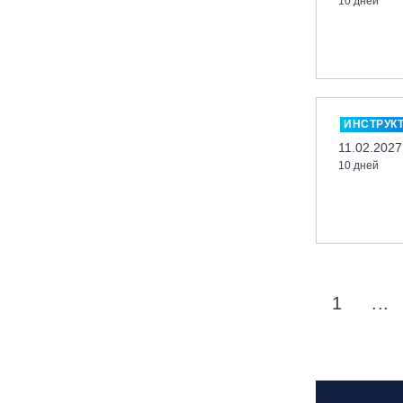
10 дней
вейк парк Boardberry
Нижегородская обл., СК
«Хабарское»
Новосибирск, ГЛК «Горский»
Пермский край., ГЛЦ «Губаха»
ИНСТРУК
Пермь, ГК «Жебреи»
11.02.2027
10 дней
Приморский край, ГЛК «Медвежья
Долина»
Республика Алтай, ВК «Манжерок»
Республика Башкортостан, ГЛЦ
"Банное"
Республика Башкортостан., с.
1
...
Новоабзаково, ГЛЦ «Абзаково»
Самара, ГЛК «СОК»
Санкт-Петербург, Всесезонный
курорт «Игора»