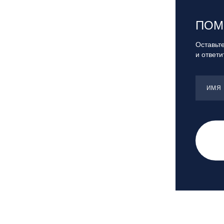
Санкт-Петербург, Скейт-парк под
мостом Бетанкура
ПОМ
Сочи, ГК «Красная Поляна»
Сочи, ГК «Роза Хутор»
Оставьте
и ответ
Сочи, ГТЦ «Газпром»
Узбекистан, ГКЛЦ «Amirsoy»
Уфа,СШОР ПО БИАТЛОНУ РБ
ИМЯ
Челябинская обл., Миасс, Вейк-клуб
«Мастер»
Чусовой, ГК «Такман»
Южно-Сахалинск, СТК «Горный
воздух»
Ярославль, СП «Изгиб»