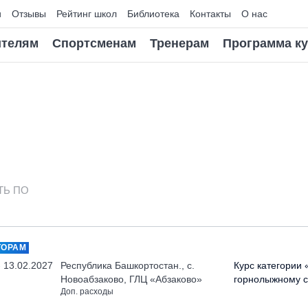
и
Отзывы
Рейтинг школ
Библиотека
Контакты
О нас
телям
Спортсменам
Тренерам
Программа к
ТЬ ПО
ТОРАМ
- 13.02.2027
Республика Башкортостан., с.
Курс категории 
Новоабзаково, ГЛЦ «Абзаково»
горнолыжному с
Доп. расходы