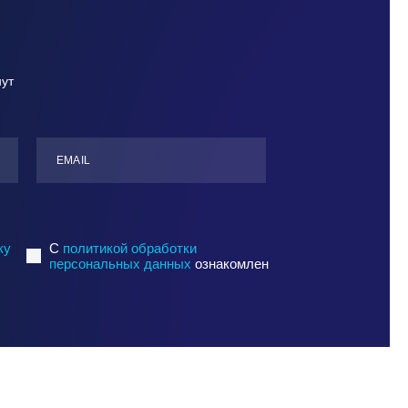
нут
ЕMАIL
ку
C
политикой обработки
персональных данных
ознакомлен