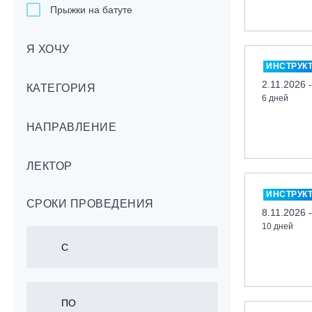
Прыжки на батуте
Скейтбординг
Я ХОЧУ
Лонгбординг
ИНСТРУК
Гребля на каяках,байдарках, САП-
2.11.2026 
бордах
КАТЕГОРИЯ
6 дней
Доска с веслом (САП)
НАПРАВЛЕНИЕ
Игровые виды спорта
Лыжный фристайл
ЛЕКТОР
Мечевой бой
Скалолазание
ИНСТРУК
СРОКИ ПРОВЕДЕНИЯ
Телемарк
8.11.2026 
10 дней
Теннис