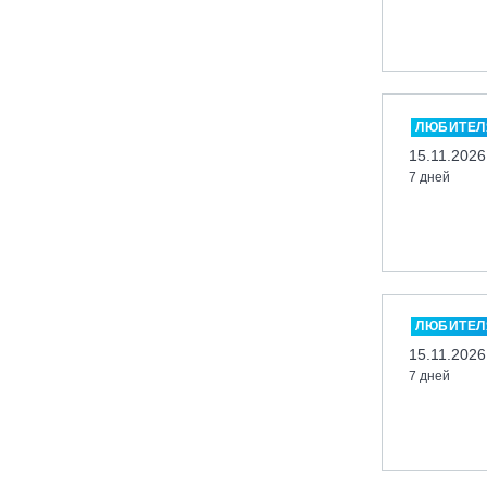
Казань, Город-курорт «Свияжские
холмы»
Карачаево-Черкесская респ., ВТРК
«Архыз»
ЛЮБИТЕЛ
Кемеровская обл., ГК «Шерегеш»
15.11.2026
Кировск, ГК «Большой Вудъявр»
7 дней
Китай, Харбин, ГЛЦ «BONSKI»
Комсомольск-на-Амуре, ГЛК
«Холдоми»
Красноярск, ФП «Бобровый лог»
Ленинградская обл., ГЛК «Золотая
ЛЮБИТЕЛ
долина»
15.11.2026
Ленинградская обл., ЦАО «Туутари
7 дней
Парк»
Липецк, ГСК «HILLPARK»
Миасс, ГЛК «Солнечная Долина»