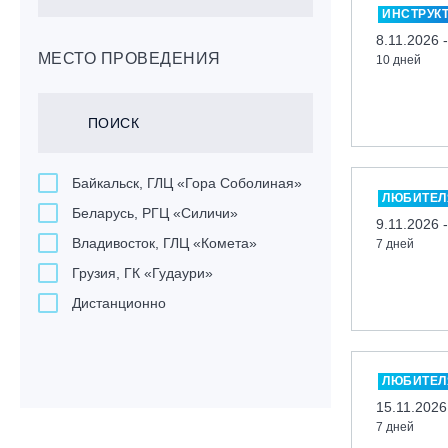
ИНСТРУК
8.11.2026 
МЕСТО ПРОВЕДЕНИЯ
10 дней
Байкальск, ГЛЦ «Гора Соболиная»
ЛЮБИТЕЛ
Беларусь, РГЦ «Силичи»
9.11.2026 
Владивосток, ГЛЦ «Комета»
7 дней
Грузия, ГК «Гудаури»
Дистанционно
Екатеринбург, ГЛЦ «Уктус»
Ижевск, КАО «Нечкино»
ЛЮБИТЕЛ
Иркутск, ГЛЦ «Олха»
15.11.2026
Кабардино-Балкарская Респ., ВТРК
7 дней
«Эльбрус»