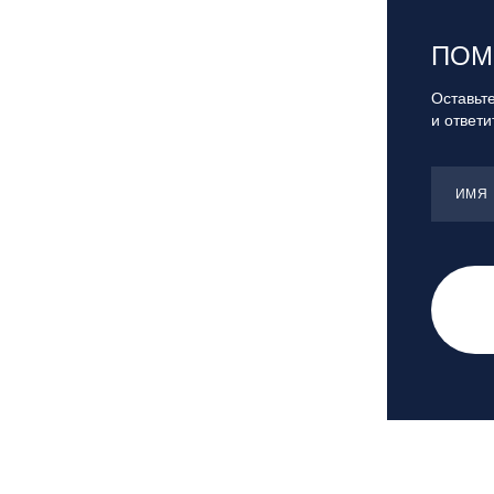
Сочи, ГК «Роза Хутор»
Сочи, ГТЦ «Газпром»
ПОМ
Узбекистан, ГКЛЦ «Amirsoy»
Оставьте
Уфа,СШОР ПО БИАТЛОНУ РБ
и ответ
Челябинская обл., Миасс, Вейк-клуб
«Мастер»
Чусовой, ГК «Такман»
ИМЯ
Южно-Сахалинск, СТК «Горный
воздух»
Ярославль, СП «Изгиб»