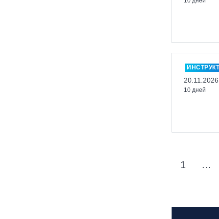
10 дней
Новосибирск, ГЛК «Горский»
Пермский край., ГЛЦ «Губаха»
Пермь, ГК «Жебреи»
Приморский край, ГЛК «Медвежья
Долина»
ИНСТРУК
Республика Алтай, ВК «Манжерок»
20.11.2026
10 дней
Республика Башкортостан, ГЛЦ
"Банное"
Республика Башкортостан., с.
Новоабзаково, ГЛЦ «Абзаково»
Самара, ГЛК «СОК»
Санкт-Петербург, Всесезонный
1
...
курорт «Игора»
Санкт-Петербург, Скейт-парк под
мостом Бетанкура
Сочи, ГК «Красная Поляна»