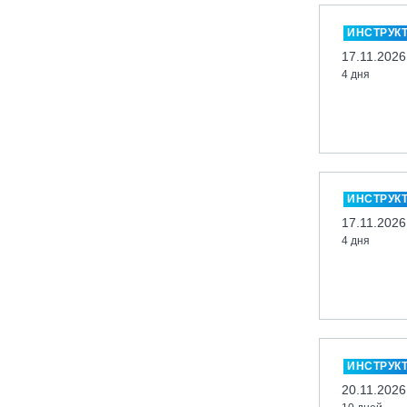
Москва, «Воробьевы Горы»
ИНСТРУК
Москва, Парк «Ходынское поле»
17.11.2026
Москва, СК «Кант»
4 дня
Москва, Скалодром "Атмосфера"
Москва, СЭК «Лата Трэк»
Москва, ул. Олеко Дундича 19/15
Московская обл., ВГК «Лисья Гора»
Московская обл., ГК Леонида
ИНСТРУК
Тягачёва
17.11.2026
4 дня
Московская обл., ГЛК «Красная
Горка»
Московская обл., п. Чулково, ГК
«Гая Северина»
Московская обл., Сергиев Посад,
вейк парк Boardberry
ИНСТРУК
Нижегородская обл., СК
20.11.2026
«Хабарское»