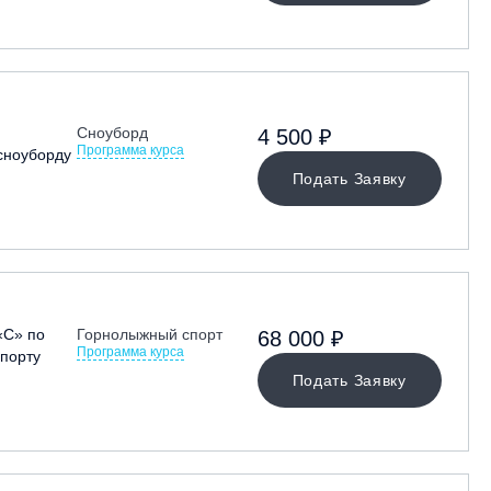
Сноуборд
4 500 ₽
Программа курса
сноуборду
Подать Заявку
«С» по
Горнолыжный спорт
68 000 ₽
Программа курса
порту
Подать Заявку