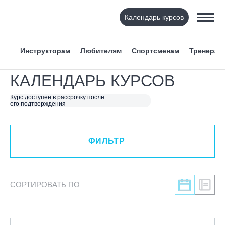
Календарь курсов
ФИЛЬТР
Инструкторам
Любителям
Спортсменам
Тренерам
ВИД СПОРТА
КАЛЕНДАРЬ КУРСОВ
Я ХОЧУ
Курс доступен в рассрочку после
его подтверждения
КАТЕГОРИЯ
ФИЛЬТР
НАПРАВЛЕНИЕ
ЛЕКТОР
СОРТИРОВАТЬ ПО
СРОКИ ПРОВЕДЕНИЯ