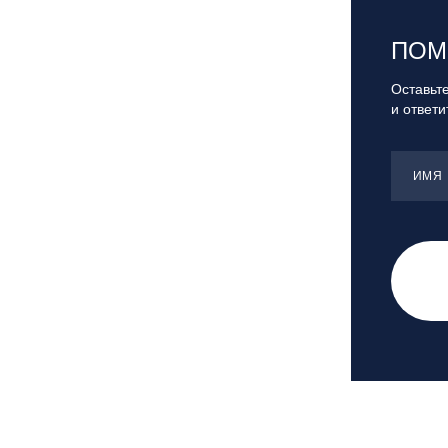
Санкт-Петербург, Скейт-парк под
мостом Бетанкура
ПОМ
Сочи, ГК «Красная Поляна»
Сочи, ГК «Роза Хутор»
Оставьте
и ответ
Сочи, ГТЦ «Газпром»
Узбекистан, ГКЛЦ «Amirsoy»
Уфа,СШОР ПО БИАТЛОНУ РБ
ИМЯ
Челябинская обл., Миасс, Вейк-клуб
«Мастер»
Чусовой, ГК «Такман»
Южно-Сахалинск, СТК «Горный
воздух»
Ярославль, СП «Изгиб»