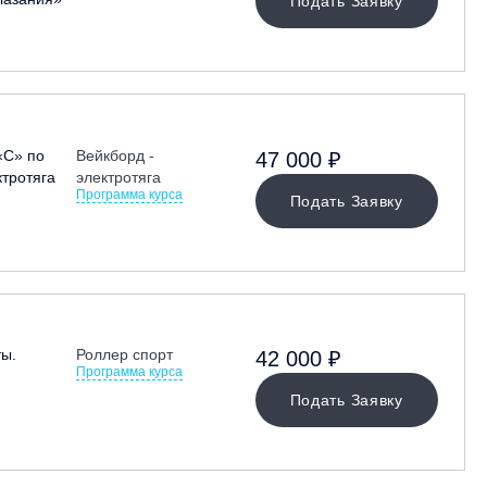
Подать Заявку
«С» по
Вейкборд -
47 000 ₽
ктротяга
электротяга
Программа курса
Подать Заявку
ты.
Роллер спорт
42 000 ₽
Программа курса
Подать Заявку