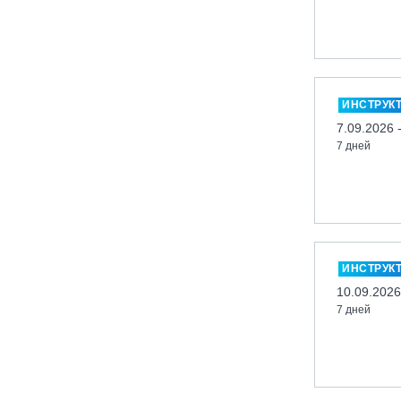
Кабардино-Балкарская Респ., ВТРК
«Эльбрус»
Казань, Город-курорт «Свияжские
холмы»
ИНСТРУК
Карачаево-Черкесская респ., ВТРК
7.09.2026 
«Архыз»
7 дней
Кемеровская обл., ГК «Шерегеш»
Кировск, ГК «Большой Вудъявр»
Китай, Харбин, ГЛЦ «BONSKI»
Комсомольск-на-Амуре, ГЛК
«Холдоми»
ИНСТРУК
Красноярск, ФП «Бобровый лог»
10.09.2026
Ленинградская обл., ГЛК «Золотая
7 дней
долина»
Ленинградская обл., ЦАО «Туутари
Парк»
Липецк, ГСК «HILLPARK»