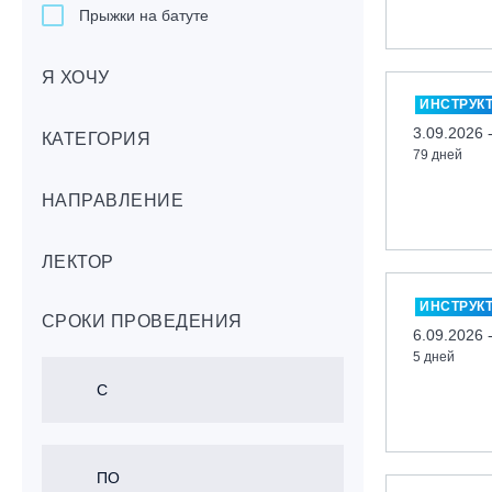
Прыжки на батуте
Скейтбординг
Я ХОЧУ
Лонгбординг
ИНСТРУК
Гребля на каяках,байдарках, САП-
3.09.2026 
бордах
КАТЕГОРИЯ
79 дней
Доска с веслом (САП)
НАПРАВЛЕНИЕ
Игровые виды спорта
Лыжный фристайл
ЛЕКТОР
Мечевой бой
Скалолазание
ИНСТРУК
СРОКИ ПРОВЕДЕНИЯ
Телемарк
6.09.2026 
5 дней
Теннис