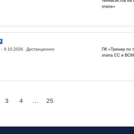
теннисистов на
этапе»
М
 - 9.10.2026
Дистанционно
ПК «Тренер по 
этапа СС и ВСМ
3
4
...
25