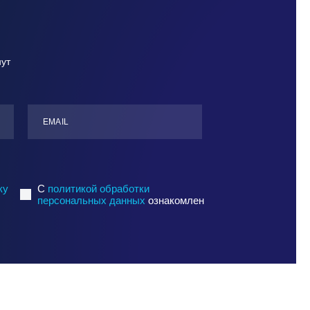
нут
ЕMАIL
ку
C
политикой обработки
персональных данных
ознакомлен