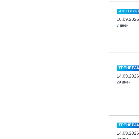
Миасс, ГЛК «Солнечная Долина»
ИНСТРУК
Мончегорск, ГК «ЛАПАРК»
10.09.2026
7 дней
Москва, «Воробьевы Горы»
Москва, Парк «Ходынское поле»
Москва, СК «Кант»
Москва, Скалодром "Атмосфера"
Москва, СЭК «Лата Трэк»
ТРЕНЕРА
Москва, ул. Олеко Дундича 19/15
14.09.2026
29 дней
Московская обл., ВГК «Лисья Гора»
Московская обл., ГК Леонида
Тягачёва
Московская обл., ГЛК «Красная
Горка»
Московская обл., п. Чулково, ГК
ТРЕНЕРА
«Гая Северина»
14.09.2026
Московская обл., Сергиев Посад,