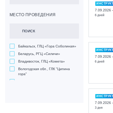
ИНСТРУК
7.09.2026 
МЕСТО ПРОВЕДЕНИЯ
6 дней
Байкальск, ГЛЦ «Гора Соболиная»
ИНСТРУК
Беларусь, РГЦ «Силичи»
7.09.2026 
Владивосток, ГЛЦ «Комета»
6 дней
Вологодская обл., ГЛК "Ципина
гора"
Грузия, ГК «Гудаури»
Дистанционно
ИНСТРУК
Екатеринбург, ГЛЦ «Уктус»
7.09.2026 
Ижевск, КАО «Нечкино»
3 дня
Иркутск, ГЛЦ «Олха»