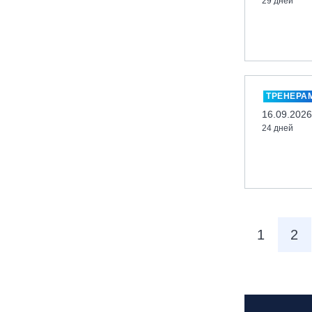
29 дней
вейк парк Boardberry
Нижегородская обл., СК
«Хабарское»
Новосибирск, ГЛК «Горский»
Пермский край., ГЛЦ «Губаха»
ТРЕНЕРА
Пермь, ГК «Жебреи»
16.09.2026
24 дней
Приморский край, ГЛК «Медвежья
Долина»
Республика Алтай, ВК «Манжерок»
Республика Башкортостан, ГЛЦ
"Банное"
Республика Башкортостан., с.
1
2
Новоабзаково, ГЛЦ «Абзаково»
Самара, ГЛК «СОК»
Санкт-Петербург, Всесезонный
курорт «Игора»