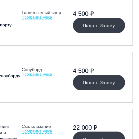
Горнолыжный спорт
4 500 ₽
Программа курса
порту
Подать Заявку
Сноуборд
4 500 ₽
Программа курса
сноуборду
Подать Заявку
енинг
Скалолазание
22 000 ₽
Программа курса
и и
лазания»