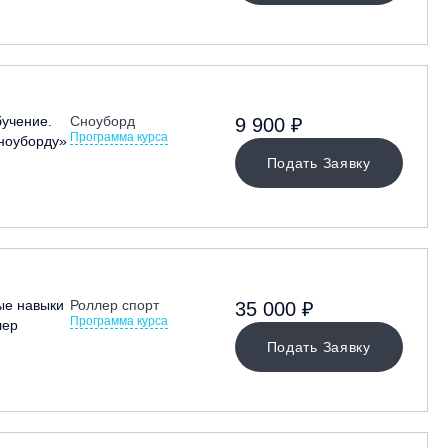
учение.
Сноуборд
9 900 ₽
Программа курса
сноуборду»
Подать Заявку
ые навыки
Роллер спорт
35 000 ₽
Программа курса
лер
Подать Заявку