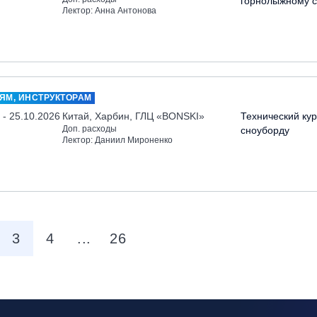
горнолыжному с
Лектор: Анна Антонова
ЯМ, ИНСТРУКТОРАМ
 - 25.10.2026
Китай, Харбин, ГЛЦ «BONSKI»
Технический кур
Доп. расходы
сноуборду
Лектор: Даниил Мироненко
3
4
...
26