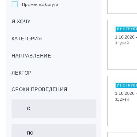
Прыжки на батуте
Скейтбординг
Я ХОЧУ
Лонгбординг
ИНСТРУК
Гребля на каяках,байдарках, САП-
1.10.2026 
бордах
КАТЕГОРИЯ
31 дней
Доска с веслом (САП)
НАПРАВЛЕНИЕ
Игровые виды спорта
Лыжный фристайл
ЛЕКТОР
Мечевой бой
Скалолазание
ИНСТРУК
СРОКИ ПРОВЕДЕНИЯ
Телемарк
1.10.2026 
31 дней
Теннис