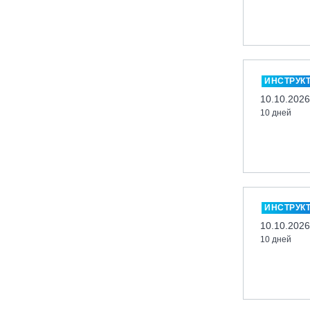
Кабардино-Балкарская Респ., ВТРК
«Эльбрус»
Казань, Город-курорт «Свияжские
холмы»
ИНСТРУК
Карачаево-Черкесская респ., ВТРК
10.10.2026
«Архыз»
10 дней
Кемеровская обл., ГК «Шерегеш»
Кировск, ГК «Большой Вудъявр»
Китай, Харбин, ГЛЦ «BONSKI»
Комсомольск-на-Амуре, ГЛК
«Холдоми»
ИНСТРУК
Красноярск, ФП «Бобровый лог»
10.10.2026
Ленинградская обл., ГЛК «Золотая
10 дней
долина»
Ленинградская обл., ЦАО «Туутари
Парк»
Липецк, ГСК «HILLPARK»