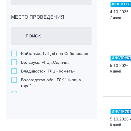
ЛЮБИТЕЛ
4.10.2026 
МЕСТО ПРОВЕДЕНИЯ
7 дней
Байкальск, ГЛЦ «Гора Соболиная»
ИНСТРУК
Беларусь, РГЦ «Силичи»
5.10.2026 
Владивосток, ГЛЦ «Комета»
6 дней
Вологодская обл., ГЛК "Ципина
гора"
Грузия, ГК «Гудаури»
Дистанционно
ИНСТРУК
Екатеринбург, ГЛЦ «Уктус»
5.10.2026 
Ижевск, КАО «Нечкино»
6 дней
Иркутск, ГЛЦ «Олха»