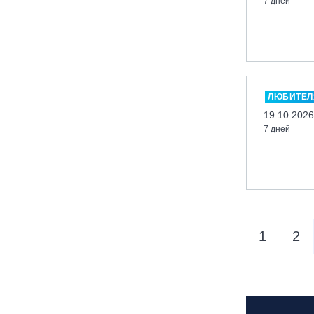
7 дней
вейк парк Boardberry
Нижегородская обл., СК
«Хабарское»
Новосибирск, ГЛК «Горский»
Пермский край., ГЛЦ «Губаха»
ЛЮБИТЕЛ
Пермь, ГК «Жебреи»
19.10.2026
7 дней
Приморский край, ГЛК «Медвежья
Долина»
Республика Алтай, ВК «Манжерок»
Республика Башкортостан, ГЛЦ
"Банное"
Республика Башкортостан., с.
1
2
Новоабзаково, ГЛЦ «Абзаково»
Самара, ГЛК «СОК»
Санкт-Петербург, Всесезонный
курорт «Игора»