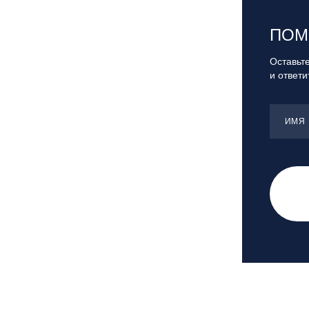
Санкт-Петербург, Скейт-парк под
мостом Бетанкура
ПОМ
Сочи, ГК «Красная Поляна»
Сочи, ГК «Роза Хутор»
Оставьте
и ответ
Сочи, ГТЦ «Газпром»
Узбекистан, ГКЛЦ «Amirsoy»
Уфа,СШОР ПО БИАТЛОНУ РБ
ИМЯ
Челябинская обл., Миасс, Вейк-клуб
«Мастер»
Чусовой, ГК «Такман»
Южно-Сахалинск, СТК «Горный
воздух»
Ярославль, СП «Изгиб»