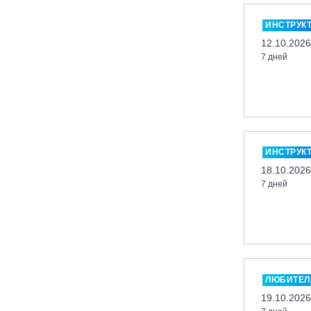
Миасс, ГЛК «Солнечная Долина»
ИНСТРУК
Мончегорск, ГК «ЛАПАРК»
12.10.2026
7 дней
Москва, «Воробьевы Горы»
Москва, Парк «Ходынское поле»
Москва, СК «Кант»
Москва, Скалодром "Атмосфера"
Москва, СЭК «Лата Трэк»
ИНСТРУК
Москва, ул. Олеко Дундича 19/15
18.10.2026
7 дней
Московская обл., ВГК «Лисья Гора»
Московская обл., ГК Леонида
Тягачёва
Московская обл., ГЛК «Красная
Горка»
Московская обл., п. Чулково, ГК
ЛЮБИТЕЛ
«Гая Северина»
19.10.2026
Московская обл., Сергиев Посад,