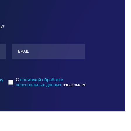
нут
ЕMАIL
ку
C
политикой обработки
персональных данных
ознакомлен