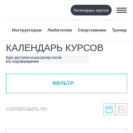
Календарь курсов
ФИЛЬТР
Инструкторам
Любителям
Спортсменам
Тренерам
ВИД СПОРТА
КАЛЕНДАРЬ КУРСОВ
Я ХОЧУ
Курс доступен в рассрочку после
его подтверждения
КАТЕГОРИЯ
ФИЛЬТР
НАПРАВЛЕНИЕ
ЛЕКТОР
СОРТИРОВАТЬ ПО
СРОКИ ПРОВЕДЕНИЯ