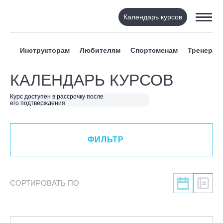
Календарь курсов
ФИЛЬТР
Инструкторам
Любителям
Спортсменам
Тренерам
ВИД СПОРТА
КАЛЕНДАРЬ КУРСОВ
Я ХОЧУ
Курс доступен в рассрочку после
его подтверждения
КАТЕГОРИЯ
ФИЛЬТР
НАПРАВЛЕНИЕ
ЛЕКТОР
СОРТИРОВАТЬ ПО
СРОКИ ПРОВЕДЕНИЯ