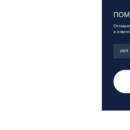
Санкт-Петербург, Скейт-парк под
мостом Бетанкура
ПОМ
Сочи, ГК «Красная Поляна»
Сочи, ГК «Роза Хутор»
Оставьте
и ответ
Сочи, ГТЦ «Газпром»
Узбекистан, ГКЛЦ «Amirsoy»
Уфа,СШОР ПО БИАТЛОНУ РБ
ИМЯ
Челябинская обл., Миасс, Вейк-клуб
«Мастер»
Чусовой, ГК «Такман»
Южно-Сахалинск, СТК «Горный
воздух»
Ярославль, СП «Изгиб»