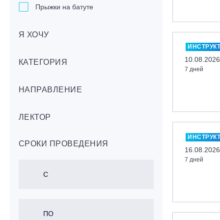
Прыжки на батуте
Скейтбординг
Я ХОЧУ
Лонгбординг
ИНСТРУК
Гребля на каяках,байдарках, САП-
10.08.2026
бордах
КАТЕГОРИЯ
7 дней
Доска с веслом (САП)
НАПРАВЛЕНИЕ
Игровые виды спорта
Лыжный фристайл
ЛЕКТОР
Мечевой бой
Скалолазание
ИНСТРУК
СРОКИ ПРОВЕДЕНИЯ
Телемарк
16.08.2026
7 дней
Теннис