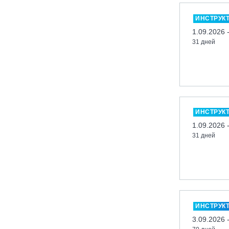
Миасс, ГЛК «Солнечная Долина»
ИНСТРУК
Мончегорск, ГК «ЛАПАРК»
1.09.2026 
31 дней
Москва, «Воробьевы Горы»
Москва, Парк «Ходынское поле»
Москва, СК «Кант»
Москва, Скалодром "Атмосфера"
Москва, СЭК «Лата Трэк»
ИНСТРУК
Москва, ул. Олеко Дундича 19/15
1.09.2026 
31 дней
Московская обл., ВГК «Лисья Гора»
Московская обл., ГК Леонида
Тягачёва
Московская обл., ГЛК «Красная
Горка»
Московская обл., п. Чулково, ГК
ИНСТРУК
«Гая Северина»
3.09.2026 
Московская обл., Сергиев Посад,