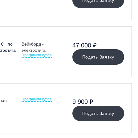
Подать Заявку
«С» по
Вейкборд -
47 000 ₽
ктротяга
электротяга
Программа курса
Подать Заявку
Программа курса
ная
9 900 ₽
Подать Заявку