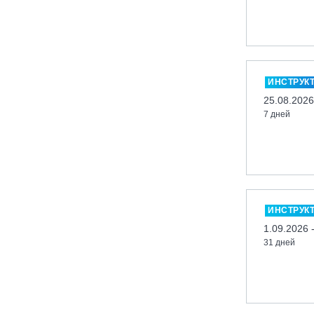
Кабардино-Балкарская Респ., ВТРК
«Эльбрус»
Казань, Город-курорт «Свияжские
холмы»
ИНСТРУК
Карачаево-Черкесская респ., ВТРК
25.08.2026
«Архыз»
7 дней
Кемеровская обл., ГК «Шерегеш»
Кировск, ГК «Большой Вудъявр»
Китай, Харбин, ГЛЦ «BONSKI»
Комсомольск-на-Амуре, ГЛК
«Холдоми»
ИНСТРУК
Красноярск, ФП «Бобровый лог»
1.09.2026 
Ленинградская обл., ГЛК «Золотая
31 дней
долина»
Ленинградская обл., ЦАО «Туутари
Парк»
Липецк, ГСК «HILLPARK»