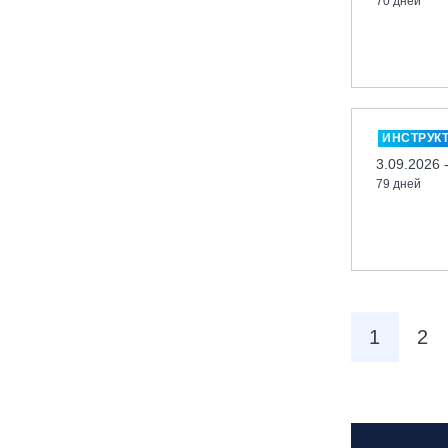
70 дней
вейк парк Boardberry
Нижегородская обл., СК
«Хабарское»
Новосибирск, ГЛК «Горский»
Пермский край., ГЛЦ «Губаха»
ИНСТРУК
Пермь, ГК «Жебреи»
3.09.2026 
79 дней
Приморский край, ГЛК «Медвежья
Долина»
Республика Алтай, ВК «Манжерок»
Республика Башкортостан, ГЛЦ
"Банное"
Республика Башкортостан., с.
1
2
Новоабзаково, ГЛЦ «Абзаково»
Самара, ГЛК «СОК»
Санкт-Петербург, Всесезонный
курорт «Игора»