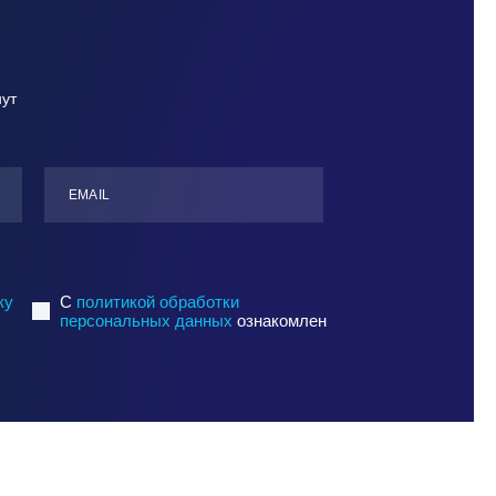
нут
ЕMАIL
ку
C
политикой обработки
персональных данных
ознакомлен