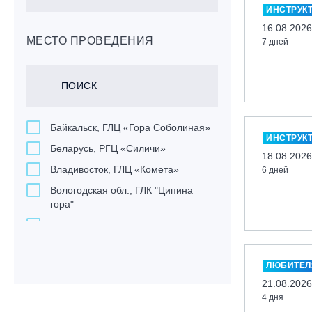
ИНСТРУК
16.08.2026
МЕСТО ПРОВЕДЕНИЯ
7 дней
Байкальск, ГЛЦ «Гора Соболиная»
ИНСТРУК
Беларусь, РГЦ «Силичи»
18.08.2026
Владивосток, ГЛЦ «Комета»
6 дней
Вологодская обл., ГЛК "Ципина
гора"
Грузия, ГК «Гудаури»
Дистанционно
ЛЮБИТЕ
Екатеринбург, ГЛЦ «Уктус»
21.08.2026
Ижевск, КАО «Нечкино»
4 дня
Иркутск, ГЛЦ «Олха»