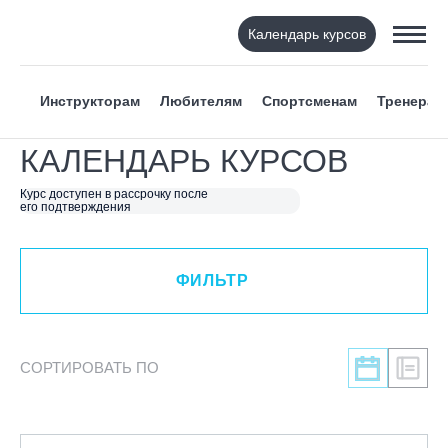
Календарь курсов
ФИЛЬТР
Инструкторам
Любителям
Спортсменам
Тренерам
ВИД СПОРТА
КАЛЕНДАРЬ КУРСОВ
Я ХОЧУ
Курс доступен в рассрочку после
его подтверждения
КАТЕГОРИЯ
ФИЛЬТР
НАПРАВЛЕНИЕ
ЛЕКТОР
СОРТИРОВАТЬ ПО
СРОКИ ПРОВЕДЕНИЯ