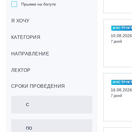
Прыжки на батуте
Скейтбординг
Я ХОЧУ
Лонгбординг
ИНСТРУК
Гребля на каяках,байдарках, САП-
10.08.2026
бордах
КАТЕГОРИЯ
7 дней
Доска с веслом (САП)
НАПРАВЛЕНИЕ
Игровые виды спорта
Лыжный фристайл
ЛЕКТОР
Мечевой бой
Скалолазание
ИНСТРУК
СРОКИ ПРОВЕДЕНИЯ
Телемарк
16.08.2026
7 дней
Теннис