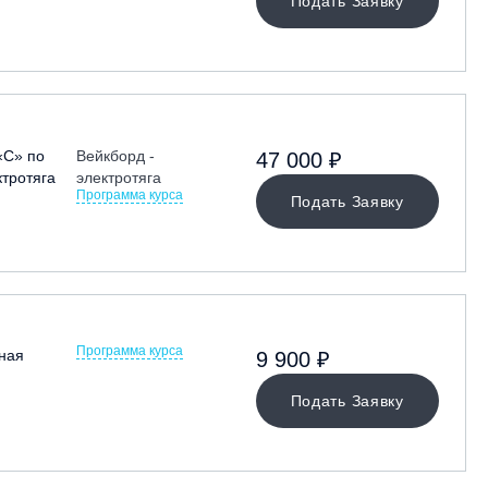
Подать Заявку
«С» по
Вейкборд -
47 000 ₽
ктротяга
электротяга
Программа курса
Подать Заявку
Программа курса
ная
9 900 ₽
Подать Заявку