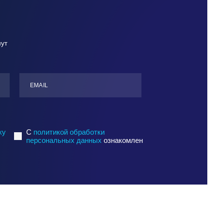
нут
ЕMАIL
ку
C
политикой обработки
персональных данных
ознакомлен