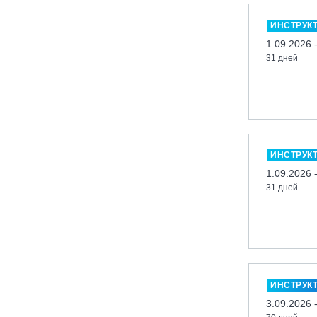
Миасс, ГЛК «Солнечная Долина»
ИНСТРУК
Мончегорск, ГК «ЛАПАРК»
1.09.2026 
31 дней
Москва, «Воробьевы Горы»
Москва, Парк «Ходынское поле»
Москва, СК «Кант»
Москва, Скалодром "Атмосфера"
Москва, СЭК «Лата Трэк»
ИНСТРУК
Москва, ул. Олеко Дундича 19/15
1.09.2026 
31 дней
Московская обл., ВГК «Лисья Гора»
Московская обл., ГК Леонида
Тягачёва
Московская обл., ГЛК «Красная
Горка»
Московская обл., п. Чулково, ГК
ИНСТРУК
«Гая Северина»
3.09.2026 
Московская обл., Сергиев Посад,