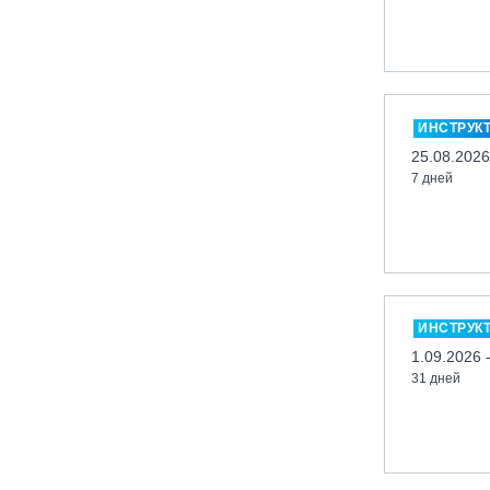
Кабардино-Балкарская Респ., ВТРК
«Эльбрус»
Казань, Город-курорт «Свияжские
холмы»
ИНСТРУК
Карачаево-Черкесская респ., ВТРК
25.08.2026
«Архыз»
7 дней
Кемеровская обл., ГК «Шерегеш»
Кировск, ГК «Большой Вудъявр»
Китай, Харбин, ГЛЦ «BONSKI»
Комсомольск-на-Амуре, ГЛК
«Холдоми»
ИНСТРУК
Красноярск, ФП «Бобровый лог»
1.09.2026 
Ленинградская обл., ГЛК «Золотая
31 дней
долина»
Ленинградская обл., ЦАО «Туутари
Парк»
Липецк, ГСК «HILLPARK»