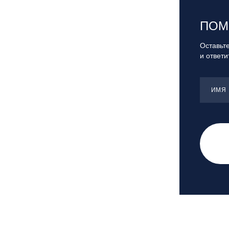
Санкт-Петербург, Скейт-парк под
мостом Бетанкура
ПОМ
Сочи, ГК «Красная Поляна»
Сочи, ГК «Роза Хутор»
Оставьте
и ответ
Сочи, ГТЦ «Газпром»
Узбекистан, ГКЛЦ «Amirsoy»
Уфа,СШОР ПО БИАТЛОНУ РБ
ИМЯ
Челябинская обл., Миасс, Вейк-клуб
«Мастер»
Чусовой, ГК «Такман»
Южно-Сахалинск, СТК «Горный
воздух»
Ярославль, СП «Изгиб»