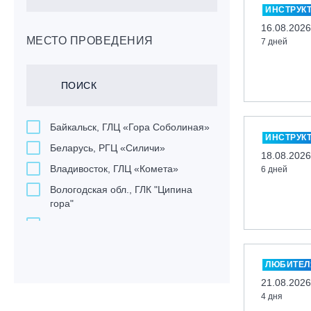
ИНСТРУК
16.08.2026
МЕСТО ПРОВЕДЕНИЯ
7 дней
Байкальск, ГЛЦ «Гора Соболиная»
ИНСТРУК
Беларусь, РГЦ «Силичи»
18.08.2026
Владивосток, ГЛЦ «Комета»
6 дней
Вологодская обл., ГЛК "Ципина
гора"
Грузия, ГК «Гудаури»
Дистанционно
ЛЮБИТЕ
Екатеринбург, ГЛЦ «Уктус»
21.08.2026
Ижевск, КАО «Нечкино»
4 дня
Иркутск, ГЛЦ «Олха»