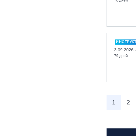
70 дней
вейк парк Boardberry
Нижегородская обл., СК
«Хабарское»
Новосибирск, ГЛК «Горский»
Пермский край., ГЛЦ «Губаха»
ИНСТРУК
Пермь, ГК «Жебреи»
3.09.2026 
79 дней
Приморский край, ГЛК «Медвежья
Долина»
Республика Алтай, ВК «Манжерок»
Республика Башкортостан, ГЛЦ
"Банное"
Республика Башкортостан., с.
1
2
Новоабзаково, ГЛЦ «Абзаково»
Самара, ГЛК «СОК»
Санкт-Петербург, Всесезонный
курорт «Игора»