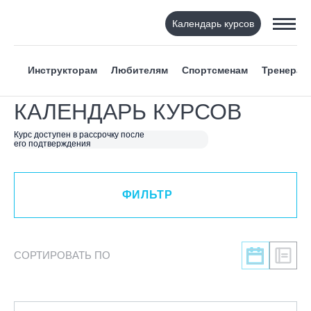
Календарь курсов
ФИЛЬТР
Инструкторам
Любителям
Спортсменам
Тренерам
ВИД СПОРТА
КАЛЕНДАРЬ КУРСОВ
Я ХОЧУ
Курс доступен в рассрочку после
его подтверждения
КАТЕГОРИЯ
ФИЛЬТР
НАПРАВЛЕНИЕ
ЛЕКТОР
СОРТИРОВАТЬ ПО
СРОКИ ПРОВЕДЕНИЯ